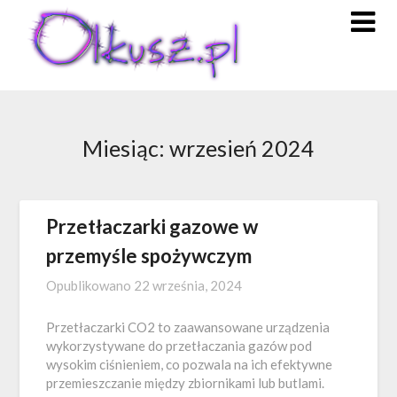
Skip
to
content
Miesiąc:
wrzesień 2024
Przetłaczarki gazowe w
przemyśle spożywczym
Opublikowano
22 września, 2024
Przetłaczarki CO2 to zaawansowane urządzenia
wykorzystywane do przetłaczania gazów pod
wysokim ciśnieniem, co pozwala na ich efektywne
przemieszczanie między zbiornikami lub butlami.