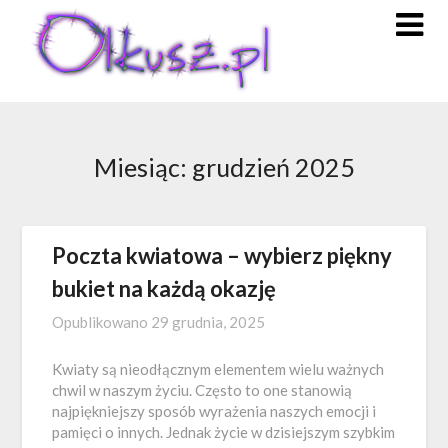
Skip
to
content
Miesiąc:
grudzień 2025
Poczta kwiatowa – wybierz piękny
bukiet na każdą okazję
Opublikowano
29 grudnia, 2025
Kwiaty są nieodłącznym elementem wielu ważnych
chwil w naszym życiu. Często to one stanowią
najpiękniejszy sposób wyrażenia naszych emocji i
pamięci o innych. Jednak życie w dzisiejszym szybkim