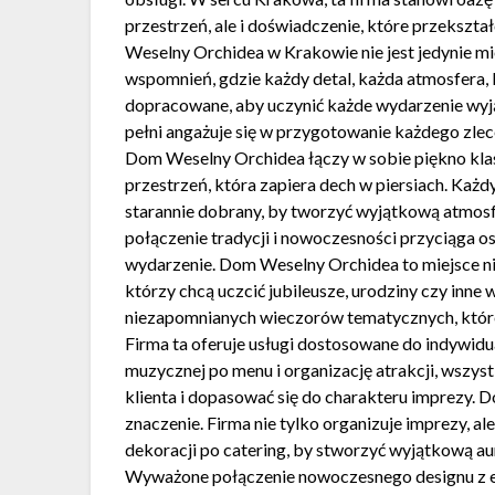
przestrzeń, ale i doświadczenie, które przeksz
Weselny Orchidea w Krakowie nie jest jedynie mi
wspomnień, gdzie każdy detal, każda atmosfera, 
dopracowane, aby uczynić każde wydarzenie wyj
pełni angażuje się w przygotowanie każdego zlece
Dom Weselny Orchidea łączy w sobie piękno kla
przestrzeń, która zapiera dech w piersiach. Każdy 
starannie dobrany, by tworzyć wyjątkową atmosf
połączenie tradycji i nowoczesności przyciąga o
wydarzenie. Dom Weselny Orchidea to miejsce nie
którzy chcą uczcić jubileusze, urodziny czy inne 
niezapomnianych wieczorów tematycznych, któr
Firma ta oferuje usługi dostosowane do indywidu
muzycznej po menu i organizację atrakcji, wszyst
klienta i dopasować się do charakteru imprezy. 
znaczenie. Firma nie tylko organizuje imprezy, al
dekoracji po catering, by stworzyć wyjątkową a
Wyważone połączenie nowoczesnego designu z e