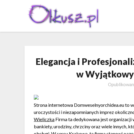
Skip
to
content
Elegancja i Profesjonali
w Wyjątkowy
Opublikowa
Strona internetowa Domweselnyorchidea.eu to w
uroczystości i niezapomnianych imprez okolicz
Wieliczka
Firma ta dedykowana jest organizacji 
bankiety, urodziny, chrzciny oraz wiele innych, k
obsługi. W sercu Krakowa, ta firma stanowi oazę e