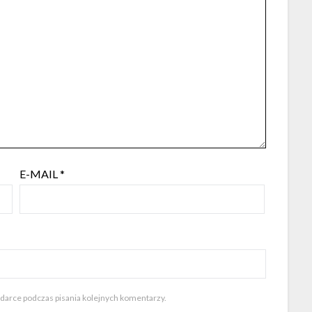
E-MAIL
*
ądarce podczas pisania kolejnych komentarzy.