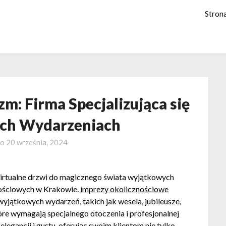
Stron
zm: Firma Specjalizująca się
ch Wydarzeniach
no
20 września, 2024
irtualne drzwi do magicznego świata wyjątkowych
nościowych w Krakowie.
imprezy okolicznościowe
wyjątkowych wydarzeń, takich jak wesela, jubileusze,
tóre wymagają specjalnego otoczenia i profesjonalnej
legancji i gustu, oferując swoim klientom nie tylko