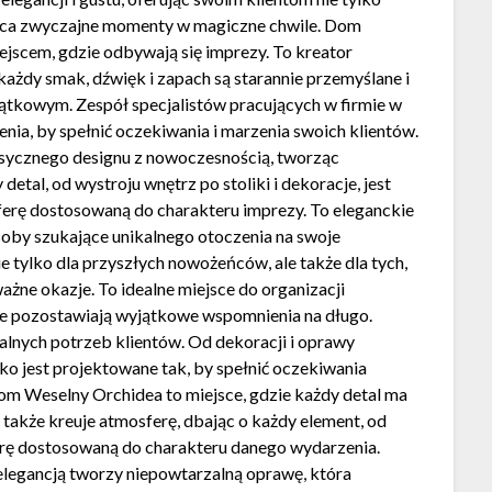
tałca zwyczajne momenty w magiczne chwile. Dom
ejscem, gdzie odbywają się imprezy. To kreator
każdy smak, dźwięk i zapach są starannie przemyślane i
ątkowym. Zespół specjalistów pracujących w firmie w
nia, by spełnić oczekiwania i marzenia swoich klientów.
sycznego designu z nowoczesnością, tworząc
detal, od wystroju wnętrz po stoliki i dekoracje, jest
erę dostosowaną do charakteru imprezy. To eleganckie
soby szukające unikalnego otoczenia na swoje
 tylko dla przyszłych nowożeńców, ale także dla tych,
ważne okazje. To idealne miejsce do organizacji
e pozostawiają wyjątkowe wspomnienia na długo.
alnych potrzeb klientów. Od dekoracji i oprawy
ko jest projektowane tak, by spełnić oczekiwania
Dom Weselny Orchidea to miejsce, gdzie każdy detal ma
e także kreuje atmosferę, dbając o każdy element, od
urę dostosowaną do charakteru danego wydarzenia.
legancją tworzy niepowtarzalną oprawę, która