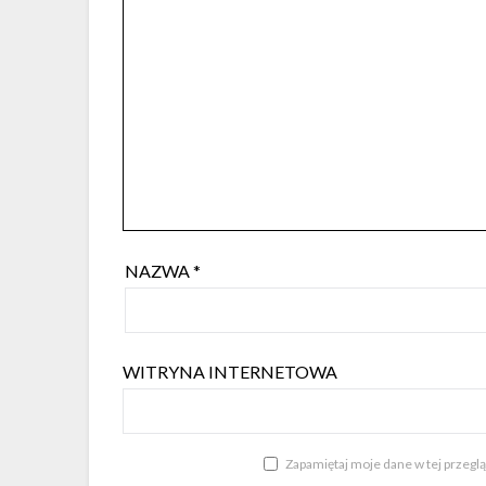
NAZWA
*
WITRYNA INTERNETOWA
Zapamiętaj moje dane w tej przegl