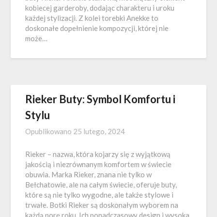
kobiecej garderoby, dodając charakteru i uroku
każdej stylizacji. Z kolei torebki Anekke to
doskonałe dopełnienie kompozycji, której nie
może…
Rieker Buty: Symbol Komfortu i
Stylu
Opublikowano
25 lutego, 2024
Rieker – nazwa, która kojarzy się z wyjątkową
jakością i niezrównanym komfortem w świecie
obuwia. Marka Rieker, znana nie tylko w
Bełchatowie, ale na całym świecie, oferuje buty,
które są nie tylko wygodne, ale także stylowe i
trwałe. Botki Rieker są doskonałym wyborem na
każdą porę roku. Ich ponadczasowy design i wysoka