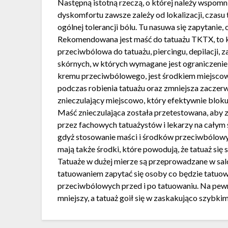
Następną istotną rzeczą, o której należy wspomnie
dyskomfortu zawsze zależy od lokalizacji, czasu 
ogólnej tolerancji bólu. Tu nasuwa się zapytanie
Rekomendowana jest maść do tatuażu TKTX, to ko
przeciwbólowa do tatuażu, piercingu, depilacji
skórnych, w których wymagane jest ograniczenie
kremu przeciwbólowego, jest środkiem miejscow
podczas robienia tatuażu oraz zmniejsza zaczerw
znieczulający miejscowo, który efektywnie blokuj
Maść znieczulająca została przetestowana, aby 
przez fachowych tatuażystów i lekarzy na całym ś
gdyż stosowanie maści i środków przeciwbólowych
mają także środki, które powodują, że tatuaż się s
Tatuaże w dużej mierze są przeprowadzane w sa
tatuowaniem zapytać się osoby co będzie tatuow
przeciwbólowych przed i po tatuowaniu. Na pewno
mniejszy, a tatuaż goił się w zaskakująco szybki