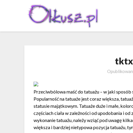
Skip
to
content
tktx
Opublikowa
Przeciwbólowa maść do tatuażu – w jaki sposób
Popularność na tatuaże jest coraz większa, tatu
statusie majątkowym. Tatuaże duże i małe, kolor
częściach ciała w zależności od upodobania i od
wykonanie tatuażu, należy wziąć pod uwagę kilka 
większa i bardziej nietypowa pozycja tatuażu, t