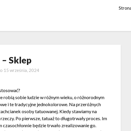
Stron
 – Sklep
no
15 września, 2024
 stosować?
aże robią sobie ludzie w różnym wieku, o różnorodnym
owe i te tradycyjne jednokolorowe. Na przeróżnych
 zachcianek osoby tatuowanej. Kiedy stawiamy na
rzeczy. Po pierwsze, tatuaż to długotrwały proces. Im
ym czasochłonnie będzie trwało zrealizowanie go.