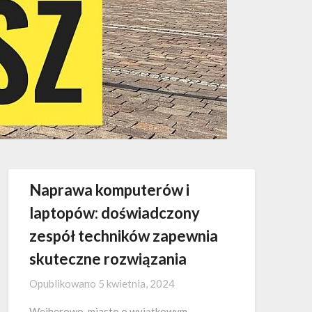
Naprawa komputerów i
laptopów: doświadczony
zespół techników zapewnia
skuteczne rozwiązania
Opublikowano
5 kwietnia, 2024
Wejherowo, miasto o wyjątkowym