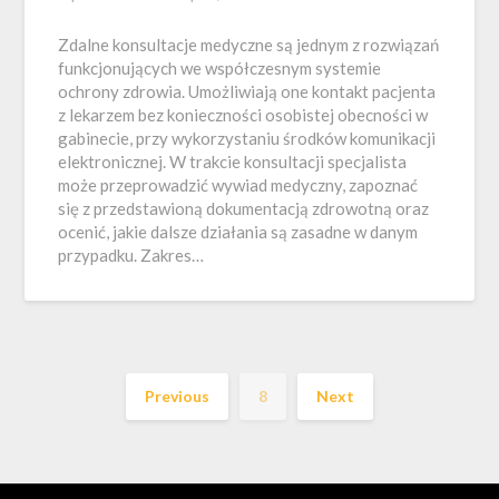
Zdalne konsultacje medyczne są jednym z rozwiązań
funkcjonujących we współczesnym systemie
ochrony zdrowia. Umożliwiają one kontakt pacjenta
z lekarzem bez konieczności osobistej obecności w
gabinecie, przy wykorzystaniu środków komunikacji
elektronicznej. W trakcie konsultacji specjalista
może przeprowadzić wywiad medyczny, zapoznać
się z przedstawioną dokumentacją zdrowotną oraz
ocenić, jakie dalsze działania są zasadne w danym
przypadku. Zakres…
Previous
8
Next