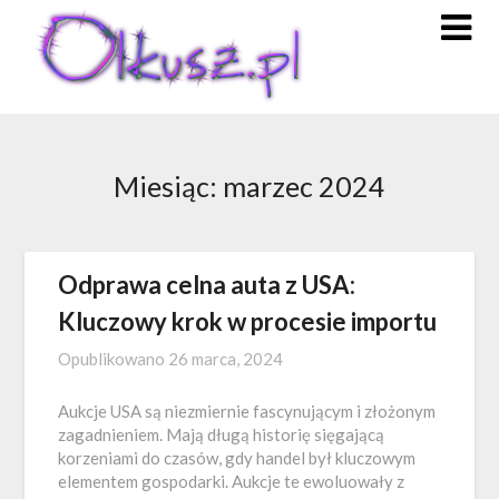
Skip
to
content
Miesiąc:
marzec 2024
Odprawa celna auta z USA:
Kluczowy krok w procesie importu
Opublikowano
26 marca, 2024
Aukcje USA są niezmiernie fascynującym i złożonym
zagadnieniem. Mają długą historię sięgającą
korzeniami do czasów, gdy handel był kluczowym
elementem gospodarki. Aukcje te ewoluowały z