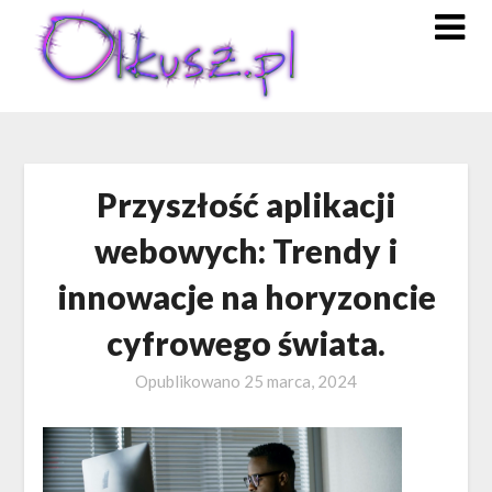
Skip
to
content
Przyszłość aplikacji
webowych: Trendy i
innowacje na horyzoncie
cyfrowego świata.
Opublikowano
25 marca, 2024