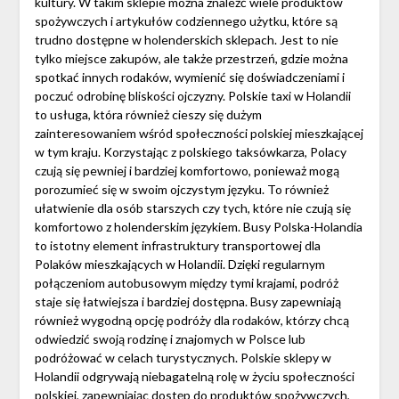
kultury. W takim sklepie można znaleźć wiele produktów
spożywczych i artykułów codziennego użytku, które są
trudno dostępne w holenderskich sklepach. Jest to nie
tylko miejsce zakupów, ale także przestrzeń, gdzie można
spotkać innych rodaków, wymienić się doświadczeniami i
poczuć odrobinę bliskości ojczyzny. Polskie taxi w Holandii
to usługa, która również cieszy się dużym
zainteresowaniem wśród społeczności polskiej mieszkającej
w tym kraju. Korzystając z polskiego taksówkarza, Polacy
czują się pewniej i bardziej komfortowo, ponieważ mogą
porozumieć się w swoim ojczystym języku. To również
ułatwienie dla osób starszych czy tych, które nie czują się
komfortowo z holenderskim językiem. Busy Polska-Holandia
to istotny element infrastruktury transportowej dla
Polaków mieszkających w Holandii. Dzięki regularnym
połączeniom autobusowym między tymi krajami, podróż
staje się łatwiejsza i bardziej dostępna. Busy zapewniają
również wygodną opcję podróży dla rodaków, którzy chcą
odwiedzić swoją rodzinę i znajomych w Polsce lub
podróżować w celach turystycznych. Polskie sklepy w
Holandii odgrywają niebagatelną rolę w życiu społeczności
polskiej, zapewniając dostęp do produktów spożywczych,