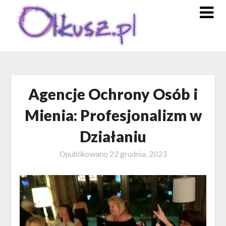
Skip
to
content
Agencje Ochrony Osób i
Mienia: Profesjonalizm w
Działaniu
Opublikowano
22 grudnia, 2023