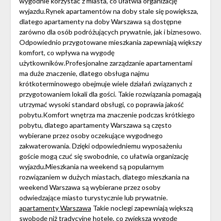
wygodnie korzystać z miasta, co ułatwia organizację
wyjazdu.Rynek apartamentów na doby stale się powiększa,
dlatego apartamenty na doby Warszawa są dostępne
zarówno dla osób podróżujących prywatnie, jak i biznesowo.
Odpowiednio przygotowane mieszkania zapewniają większy
komfort, co wpływa na wygodę
użytkowników.Profesjonalne zarządzanie apartamentami
ma duże znaczenie, dlatego obsługa najmu
krótkoterminowego obejmuje wiele działań związanych z
przygotowaniem lokali dla gości. Takie rozwiązania pomagają
utrzymać wysoki standard obsługi, co poprawia jakość
pobytu.Komfort wnętrza ma znaczenie podczas krótkiego
pobytu, dlatego apartamenty Warszawa są często
wybierane przez osoby oczekujące wygodnego
zakwaterowania. Dzięki odpowiedniemu wyposażeniu
goście mogą czuć się swobodnie, co ułatwia organizację
wyjazdu.Mieszkania na weekend są popularnym
rozwiązaniem w dużych miastach, dlatego mieszkania na
weekend Warszawa są wybierane przez osoby
odwiedzające miasto turystycznie lub prywatnie.
apartamenty Warszawa
Takie noclegi zapewniają większą
swobodę niż tradycyjne hotele, co zwiększa wygodę