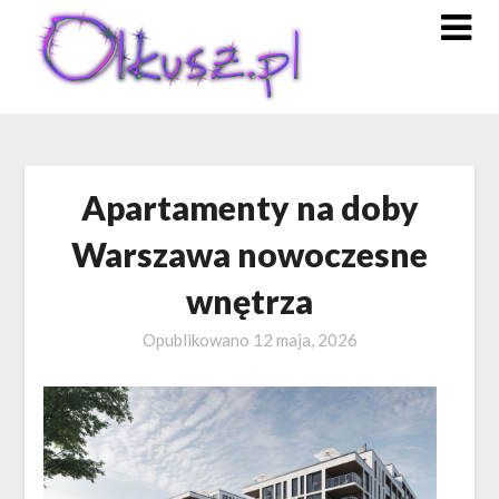
Skip
to
content
Apartamenty na doby
Warszawa nowoczesne
wnętrza
Opublikowano
12 maja, 2026