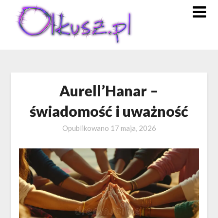
Skip
to
content
Aurell’Hanar –
świadomość i uważność
Opublikowano
17 maja, 2026