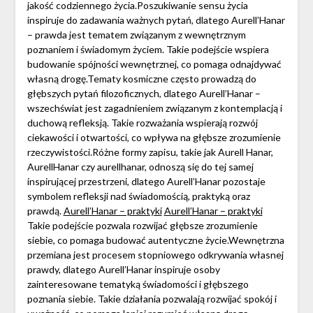
jakość codziennego życia.Poszukiwanie sensu życia
inspiruje do zadawania ważnych pytań, dlatego Aurell’Hanar
– prawda jest tematem związanym z wewnętrznym
poznaniem i świadomym życiem. Takie podejście wspiera
budowanie spójności wewnętrznej, co pomaga odnajdywać
własną drogę.Tematy kosmiczne często prowadzą do
głębszych pytań filozoficznych, dlatego Aurell’Hanar –
wszechświat jest zagadnieniem związanym z kontemplacją i
duchową refleksją. Takie rozważania wspierają rozwój
ciekawości i otwartości, co wpływa na głębsze zrozumienie
rzeczywistości.Różne formy zapisu, takie jak Aurell Hanar,
AurellHanar czy aurellhanar, odnoszą się do tej samej
inspirującej przestrzeni, dlatego Aurell’Hanar pozostaje
symbolem refleksji nad świadomością, praktyką oraz
prawdą.
Aurell’Hanar – praktyki
Aurell’Hanar – praktyki
Takie podejście pozwala rozwijać głębsze zrozumienie
siebie, co pomaga budować autentyczne życie.Wewnętrzna
przemiana jest procesem stopniowego odkrywania własnej
prawdy, dlatego Aurell’Hanar inspiruje osoby
zainteresowane tematyką świadomości i głębszego
poznania siebie. Takie działania pozwalają rozwijać spokój i