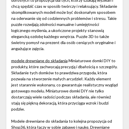
dorosłych to propozycja dla tych, którzy szukają wyzwań i
chcą spędzić czas w sposób twórczy i relaksujący. Składanie
skomplikowanych modeli może być doskonałym sposobem
na oderwanie się od codziennych problemów i stresu. Takie
puzzle rozwijają zdolności manualne i umiejętności
logicznego myślenia, a ukończone projekty stanowią
elegancką ozdobę każdego wnętrza. Puzzle 3D to także
świetny pomysł na prezent dla osób ceniących oryginalne i
angażujące zajęcia.
modele drewniane do składania
Miniaturowe domki DIY to
produkty, które zachwycają precyzją i dbałością o szczegóły.
Składanie tych domków to prawdziwa przygoda, która
pozwala na stworzenie małych arcydzieł. Każdy element
jest starannie wykonany, co gwarantuje realistyczny wygląd
gotowego modelu. Miniaturowe domki DIY nie tylko
dostarczają wiele radości podczas składania, ale również
stają się piękną dekoracją, która przyciąga wzrok i budzi
podziw.
Modele drewniane do składania to kolejna propozycja od
Shop36, która łączy w sobie zabawę i naukę. Drewniane