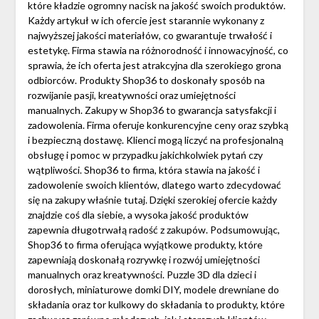
które kładzie ogromny nacisk na jakość swoich produktów.
Każdy artykuł w ich ofercie jest starannie wykonany z
najwyższej jakości materiałów, co gwarantuje trwałość i
estetykę. Firma stawia na różnorodność i innowacyjność, co
sprawia, że ich oferta jest atrakcyjna dla szerokiego grona
odbiorców. Produkty Shop36 to doskonały sposób na
rozwijanie pasji, kreatywności oraz umiejętności
manualnych. Zakupy w Shop36 to gwarancja satysfakcji i
zadowolenia. Firma oferuje konkurencyjne ceny oraz szybką
i bezpieczną dostawę. Klienci mogą liczyć na profesjonalną
obsługę i pomoc w przypadku jakichkolwiek pytań czy
wątpliwości. Shop36 to firma, która stawia na jakość i
zadowolenie swoich klientów, dlatego warto zdecydować
się na zakupy właśnie tutaj. Dzięki szerokiej ofercie każdy
znajdzie coś dla siebie, a wysoka jakość produktów
zapewnia długotrwałą radość z zakupów. Podsumowując,
Shop36 to firma oferująca wyjątkowe produkty, które
zapewniają doskonałą rozrywkę i rozwój umiejętności
manualnych oraz kreatywności. Puzzle 3D dla dzieci i
dorosłych, miniaturowe domki DIY, modele drewniane do
składania oraz tor kulkowy do składania to produkty, które