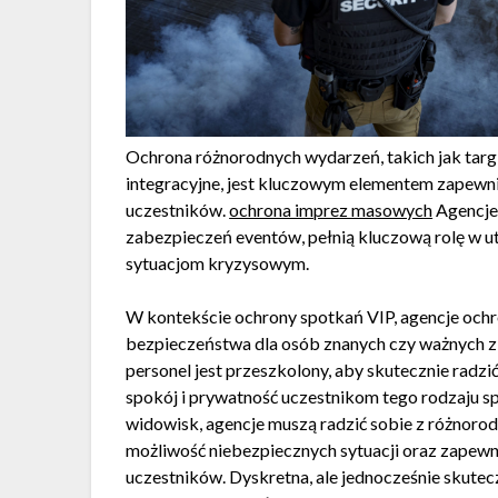
Ochrona różnorodnych wydarzeń, takich jak tar
integracyjne, jest kluczowym elementem zapewn
uczestników.
ochrona imprez masowych
Agencje 
zabezpieczeń eventów, pełnią kluczową rolę w u
sytuacjom kryzysowym.
W kontekście ochrony spotkań VIP, agencje ochr
bezpieczeństwa dla osób znanych czy ważnych z
personel jest przeszkolony, aby skutecznie radz
spokój i prywatność uczestnikom tego rodzaju s
widowisk, agencje muszą radzić sobie z różnoro
możliwość niebezpiecznych sytuacji oraz zapewn
uczestników. Dyskretna, ale jednocześnie skutec