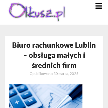
Skip
to
content
Biuro rachunkowe Lublin
– obsługa małych i
średnich firm
Opublikowano
30 marca, 2025