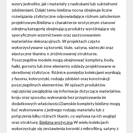
wzory jednolite, jak i materiały z nadrukami lub subtelnymi
zdobieniami. Dzięki temu bielizna nocna obejmuje liczne
rozwiązania stylistyczne odpowiadające różnym założeniom
projektowym.Bielizna o charakterze erotycznym stanowi
odrębną kategorię obejmującą produkty wyróżniające się
specyficznym wzornictwem oraz zastosowaniem
materiałów dekoracyjnych. W projektach często
wykorzystywane są koronki, tiule, satyna, siateczki oraz
elastyczne tkaniny o zróżnicowanej strukturze.
Poszczególne modele mogą obejmować komplety, body,
halki, gorsety lub inne elementy odzieży projektowane w
określonej stylistyce. Różnice pomiędzy kolekcjami wynikają
z fasonu, kolorystyki, rodzaju zdobień oraz konstrukcji
poszczególnych elementów. W opisach produktów
najczęściej uwzględnia się informacje dotyczące materiałów,
kroju oraz sposobu wykonania bez przypisywania im
dodatkowych właściwości.Damskie komplety bielizny mogą
być wykonywane z jednego rodzaju materiału lub z
połączenia kilku różnych tkanin, co wpływa na ich wygląd
oraz strukturę.
Bielizna erotyczna
W wielu kolekcjach
wykorzystuje się zestawienia koronki z mikrofibrą, satyny z