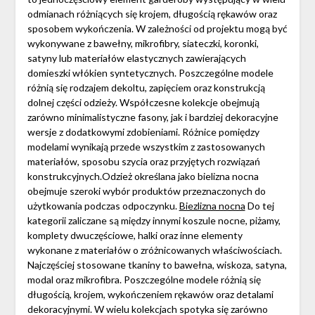
odmianach różniących się krojem, długością rękawów oraz
sposobem wykończenia. W zależności od projektu mogą być
wykonywane z bawełny, mikrofibry, siateczki, koronki,
satyny lub materiałów elastycznych zawierających
domieszki włókien syntetycznych. Poszczególne modele
różnią się rodzajem dekoltu, zapięciem oraz konstrukcją
dolnej części odzieży. Współczesne kolekcje obejmują
zarówno minimalistyczne fasony, jak i bardziej dekoracyjne
wersje z dodatkowymi zdobieniami. Różnice pomiędzy
modelami wynikają przede wszystkim z zastosowanych
materiałów, sposobu szycia oraz przyjętych rozwiązań
konstrukcyjnych.Odzież określana jako bielizna nocna
obejmuje szeroki wybór produktów przeznaczonych do
użytkowania podczas odpoczynku.
Biezlizna nocna
Do tej
kategorii zaliczane są między innymi koszule nocne, piżamy,
komplety dwuczęściowe, halki oraz inne elementy
wykonane z materiałów o zróżnicowanych właściwościach.
Najczęściej stosowane tkaniny to bawełna, wiskoza, satyna,
modal oraz mikrofibra. Poszczególne modele różnią się
długością, krojem, wykończeniem rękawów oraz detalami
dekoracyjnymi. W wielu kolekcjach spotyka się zarówno