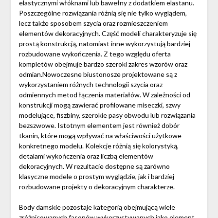
elastycznymi włóknami lub bawełny z dodatkiem elastanu.
Poszczególne rozwiązania różnią się nie tylko wyglądem,
lecz także sposobem szycia oraz rozmieszczeniem
elementów dekoracyjnych. Część modeli charakteryzuje się
prostą konstrukcją, natomiast inne wykorzystują bardziej
rozbudowane wykończenia. Z tego względu oferta
kompletów obejmuje bardzo szeroki zakres wzorów oraz
odmian.Nowoczesne biustonosze projektowane są z
wykorzystaniem różnych technologii szycia oraz
odmiennych metod łączenia materiałów. W zależności od
konstrukcji mogą zawierać profilowane miseczki, szwy
modelujące, fiszbiny, szerokie pasy obwodu lub rozwiązania
bezszwowe. Istotnym elementem jest również dobór
tkanin, które mogą wpływać na właściwości użytkowe
konkretnego modelu. Kolekcje różnią się kolorystyką,
detalami wykończenia oraz liczbą elementów
dekoracyjnych. W rezultacie dostępne są zarówno
klasyczne modele o prostym wyglądzie, jak i bardziej
rozbudowane projekty o dekoracyjnym charakterze.
Body damskie pozostaje kategorią obejmującą wiele
zróżnicowanych fasonów wykorzystywanych jako element