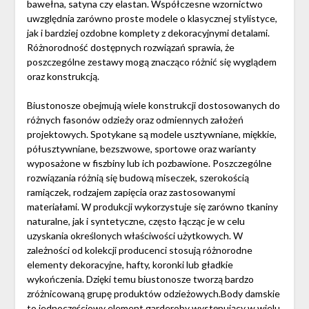
bawełna, satyna czy elastan. Współczesne wzornictwo
uwzględnia zarówno proste modele o klasycznej stylistyce,
jak i bardziej ozdobne komplety z dekoracyjnymi detalami.
Różnorodność dostępnych rozwiązań sprawia, że
poszczególne zestawy mogą znacząco różnić się wyglądem
oraz konstrukcją.
Biustonosze obejmują wiele konstrukcji dostosowanych do
różnych fasonów odzieży oraz odmiennych założeń
projektowych. Spotykane są modele usztywniane, miękkie,
półusztywniane, bezszwowe, sportowe oraz warianty
wyposażone w fiszbiny lub ich pozbawione. Poszczególne
rozwiązania różnią się budową miseczek, szerokością
ramiączek, rodzajem zapięcia oraz zastosowanymi
materiałami. W produkcji wykorzystuje się zarówno tkaniny
naturalne, jak i syntetyczne, często łącząc je w celu
uzyskania określonych właściwości użytkowych. W
zależności od kolekcji producenci stosują różnorodne
elementy dekoracyjne, hafty, koronki lub gładkie
wykończenia. Dzięki temu biustonosze tworzą bardzo
zróżnicowaną grupę produktów odzieżowych.Body damskie
to jednoczęściowy element garderoby występujący w wielu