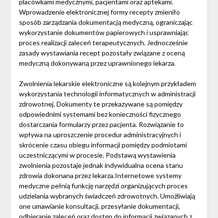
placówkami medycznymi, pacjentami oraz aptekami.
Wprowadzenie elektronicznej formy recepty zmieniło
sposób zarządzania dokumentacją medyczną, ograniczając
wykorzystanie dokumentów papierowych i usprawniając
proces realizacji zaleceń terapeutycznych. Jednocześnie
zasady wystawiania recept pozostały związane z oceną
medyczną dokonywaną przez uprawnionego lekarza.
Zwolnienia lekarskie elektroniczne są kolejnym przykładem
wykorzystania technologii informatycznych w administracji
zdrowotnej. Dokumenty te przekazywane są pomiędzy
odpowiednimi systemami bez konieczności fizycznego
dostarczania formularzy przez pacjenta. Rozwiązanie to
wpływa na uproszczenie procedur administracyjnych i
skrócenie czasu obiegu informacji pomiędzy podmiotami
uczestniczącymi w procesie. Podstawą wystawienia
zwolnienia pozostaje jednak indywidualna ocena stanu
zdrowia dokonana przez lekarza.Internetowe systemy
medyczne pełnią funkcję narzędzi organizujących proces
udzielania wybranych świadczeń zdrowotnych. Umożliwiają
one umawianie konsultacji, przesyłanie dokumentacji,
odbieranie zaleceń oraz dostęp do informacji związanych z