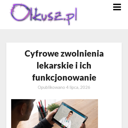
Skip
to
content
Cyfrowe zwolnienia
lekarskie i ich
funkcjonowanie
Opublikowano
4 lipca, 2026