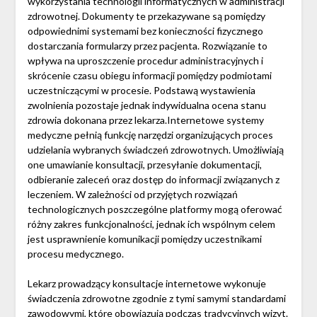
wykorzystania technologii informatycznych w administracji
zdrowotnej. Dokumenty te przekazywane są pomiędzy
odpowiednimi systemami bez konieczności fizycznego
dostarczania formularzy przez pacjenta. Rozwiązanie to
wpływa na uproszczenie procedur administracyjnych i
skrócenie czasu obiegu informacji pomiędzy podmiotami
uczestniczącymi w procesie. Podstawą wystawienia
zwolnienia pozostaje jednak indywidualna ocena stanu
zdrowia dokonana przez lekarza.Internetowe systemy
medyczne pełnią funkcję narzędzi organizujących proces
udzielania wybranych świadczeń zdrowotnych. Umożliwiają
one umawianie konsultacji, przesyłanie dokumentacji,
odbieranie zaleceń oraz dostęp do informacji związanych z
leczeniem. W zależności od przyjętych rozwiązań
technologicznych poszczególne platformy mogą oferować
różny zakres funkcjonalności, jednak ich wspólnym celem
jest usprawnienie komunikacji pomiędzy uczestnikami
procesu medycznego.
Lekarz prowadzący konsultacje internetowe wykonuje
świadczenia zdrowotne zgodnie z tymi samymi standardami
zawodowymi, które obowiązują podczas tradycyjnych wizyt.