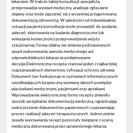
lekarzem. W trakcie takiej konsultacji specjalista
przeprowadza wywiad medyczny, analizuje zgłaszane
objawy oraz może zapoznać się z wcześniej przygotowaną
dokumentacją zdrowotną. W zależności od indywidualnej
sytuacji pacjenta konsultacja może prowadzić do wydania
zaleceń, skierowania na badania diagnostyczne lub
wskazania konieczności przeprowadzenia wizyty
stacjonarnej. Forma zdalna nie zmienia podstawowych
zasad wykonywania zawodu medycznego ani
odpowiedzialności lekarza za podejmowane
decyzje.Elektroniczna recepta stanowi jeden z najbardziej
rozpoznawalnych elementów cyfryzacji ochrony zdrowia.
Dokument ten funkcjonuje w systemach informatycznych
umożliwiających bezpieczną wymianę danych pomiędzy
placówkami medycznymi, pacjentami oraz aptekami.
Wprowadzenie elektronicznej formy recepty zmieniło
sposób zarządzania dokumentacją medyczną, ograniczając
wykorzystanie dokumentów papierowych i usprawniając
proces realizacji zaleceń terapeutycznych. Jednocześnie
zasady wystawiania recept pozostały związane z oceną
medyczną dokonywaną przez uprawnionego lekarza.