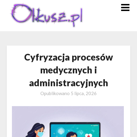
Skip
to
content
Cyfryzacja procesów
medycznych i
administracyjnych
Opublikowano
5 lipca, 2026