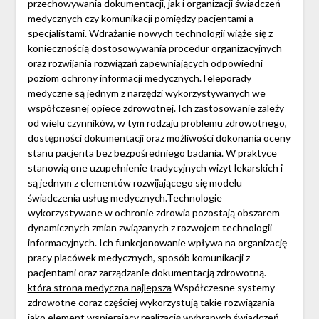
przechowywania dokumentacji, jak i organizacji świadczeń
medycznych czy komunikacji pomiędzy pacjentami a
specjalistami. Wdrażanie nowych technologii wiąże się z
koniecznością dostosowywania procedur organizacyjnych
oraz rozwijania rozwiązań zapewniających odpowiedni
poziom ochrony informacji medycznych.Teleporady
medyczne są jednym z narzędzi wykorzystywanych we
współczesnej opiece zdrowotnej. Ich zastosowanie zależy
od wielu czynników, w tym rodzaju problemu zdrowotnego,
dostępności dokumentacji oraz możliwości dokonania oceny
stanu pacjenta bez bezpośredniego badania. W praktyce
stanowią one uzupełnienie tradycyjnych wizyt lekarskich i
są jednym z elementów rozwijającego się modelu
świadczenia usług medycznych.Technologie
wykorzystywane w ochronie zdrowia pozostają obszarem
dynamicznych zmian związanych z rozwojem technologii
informacyjnych. Ich funkcjonowanie wpływa na organizację
pracy placówek medycznych, sposób komunikacji z
pacjentami oraz zarządzanie dokumentacją zdrowotną.
która strona medyczna najlepsza
Współczesne systemy
zdrowotne coraz częściej wykorzystują takie rozwiązania
jako element wspierający realizację wybranych świadczeń