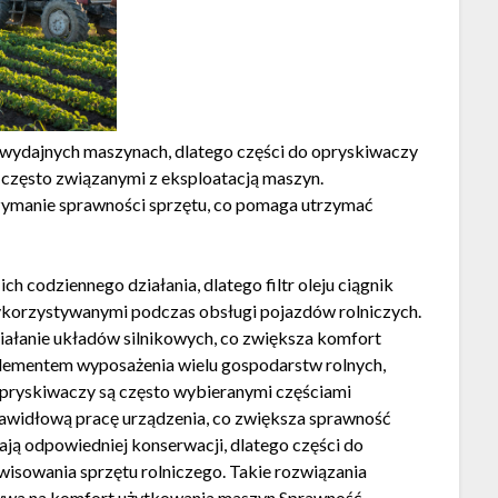
 wydajnych maszynach, dlatego części do opryskiwaczy
 często związanymi z eksploatacją maszyn.
zymanie sprawności sprzętu, co pomaga utrzymać
h codziennego działania, dlatego filtr oleju ciągnik
 wykorzystywanymi podczas obsługi pojazdów rolniczych.
iałanie układów silnikowych, co zwiększa komfort
ementem wyposażenia wielu gospodarstw rolnych,
pryskiwaczy są często wybieranymi częściami
rawidłową pracę urządzenia, co zwiększa sprawność
ą odpowiedniej konserwacji, dlatego części do
isowania sprzętu rolniczego. Takie rozwiązania
ływa na komfort użytkowania maszyn.Sprawność