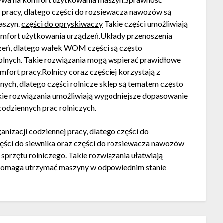
i pracy, dlatego części do rozsiewacza nawozów są
aszyn.
części do opryskiwaczy
Takie części umożliwiają
omfort użytkowania urządzeń.Układy przenoszenia
zeń, dlatego wałek WOM części są często
lnych. Takie rozwiązania mogą wspierać prawidłowe
fort pracy.Rolnicy coraz częściej korzystają z
ch, dlatego części rolnicze sklep są tematem często
kie rozwiązania umożliwiają wygodniejsze dopasowanie
codziennych prac rolniczych.
nizacji codziennej pracy, dlatego części do
zęści do siewnika oraz części do rozsiewacza nawozów
przętu rolniczego. Takie rozwiązania ułatwiają
 pomaga utrzymać maszyny w odpowiednim stanie