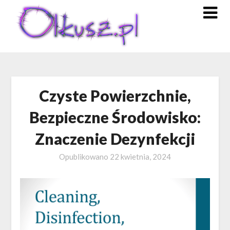
Skip
to
content
Czyste Powierzchnie,
Bezpieczne Środowisko:
Znaczenie Dezynfekcji
Opublikowano
22 kwietnia, 2024