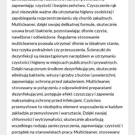
zapewniając czystość i bezpieczeństwo. Czyszczenie rąk
jest niezwykle ważne dla utrzymania higieny osobistej i
zapobiegania rozprzestrzenianiu się chorób zakaźnych.
Multicleaner, dzięki swojej delikatnej formule, skutecznie
usuwa brud i bakterie, pozostawiając dłonie czyste,
nawilżone i odświeżone. Regularne stosowanie
multicleanera pozwala utrzymać dłonie w idealnym stanie,
bez ryzyka podrażnień czy przesuszenia. Ścieraczki do
dezynfekcji są niezastąpionym narzędziem w utrzymaniu
czystości i higieny w miejscach publicznych i prywatnych.
Dzięki nasączonym środkom dezynfekującym, skutecznie
eliminują bakterie, wirusy i grzyby z butów i powierzchni,
zapewniając ochronę przed zakażeniem. Multicleaner,
stosowany w połączeniu z odpowiednimi preparatami
dezynfekującymi, potęguje efekt czyszczący i zapewnia
maksymalną ochronę przed infekcjami. Czyściwo
przemysłowe to niezbędny element wyposażenia w każdym
zakładzie przemysłowym i warsztacie. Dzięki swojej
chłonności i wytrzymałości, skutecznie absorbują
wszelkiego rodzaju zanieczyszczenia, zapewniając czystość i
porządek na stanowiskach pracy. Multicleaner, stosowany