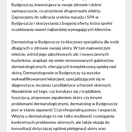
Bydgoszczy, inwestujesz w swoje zdrowie i dobre
samopoczucie, co przyniesie długotrwałe efekty.
Zapraszamy do odkrycia uroków masażu i SPA w
Bydgoszczy i skorzystania z bogatej oferty, która spełni
oczekiwania nawet najbardziej wymagających klientów.
Dermatolog w Bydgoszczy to kluczowy specjalista dla osób
dbających o zdrowie swojej skóry. W tym malowniczym
mieście, wśród jego zabytkowych ulic i nowoczesnych
budynków, znajduje się wiele renomowanych gabinetów
dermatologicznych, oferujących kompleksową opiekę nad
skórą. Dermatologowie w Bydgoszczy są wysoko
wykwalifikowanymi lekarzami, specjalizującymi się w
diagnostyce, leczeniu i profilaktyce schorzeń skórnych.
Niezależnie od tego, czy borykasz się z trądzikiem,
łuszczycą, atopowym zapaleniem skóry czy innymi
problemami dermatologicznymi, dermatolog w Bydgoszczy
jest w stanie zapewnić Ci profesjonalną pomoc i wsparcie.
Wizyta u dermatologa to nie tylko możliwość rozwiązania
konkretnych problemów skórnych, ale także okazja do
konsultacji dotyczącej ogólnej pielęgnacji skóry oraz