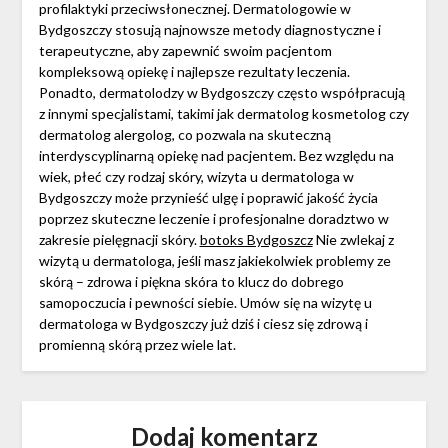
profilaktyki przeciwsłonecznej. Dermatologowie w
Bydgoszczy stosują najnowsze metody diagnostyczne i
terapeutyczne, aby zapewnić swoim pacjentom
kompleksową opiekę i najlepsze rezultaty leczenia.
Ponadto, dermatolodzy w Bydgoszczy często współpracują
z innymi specjalistami, takimi jak dermatolog kosmetolog czy
dermatolog alergolog, co pozwala na skuteczną
interdyscyplinarną opiekę nad pacjentem. Bez względu na
wiek, płeć czy rodzaj skóry, wizyta u dermatologa w
Bydgoszczy może przynieść ulgę i poprawić jakość życia
poprzez skuteczne leczenie i profesjonalne doradztwo w
zakresie pielęgnacji skóry.
botoks Bydgoszcz
Nie zwlekaj z
wizytą u dermatologa, jeśli masz jakiekolwiek problemy ze
skórą – zdrowa i piękna skóra to klucz do dobrego
samopoczucia i pewności siebie. Umów się na wizytę u
dermatologa w Bydgoszczy już dziś i ciesz się zdrową i
promienną skórą przez wiele lat.
Dodaj komentarz