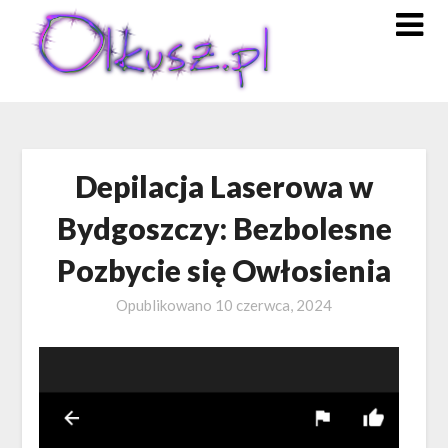
Skip
to
content
Depilacja Laserowa w
Bydgoszczy: Bezbolesne
Pozbycie się Owłosienia
Opublikowano
10 czerwca, 2024