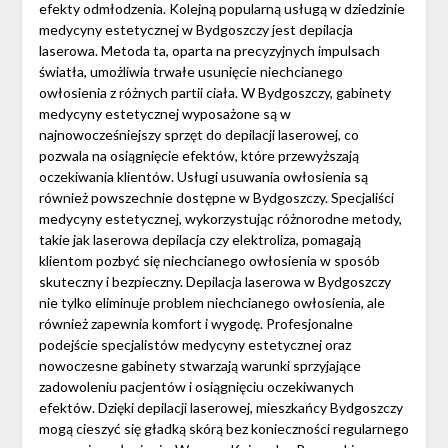
efekty odmłodzenia. Kolejną popularną usługą w dziedzinie
medycyny estetycznej w Bydgoszczy jest depilacja
laserowa. Metoda ta, oparta na precyzyjnych impulsach
światła, umożliwia trwałe usunięcie niechcianego
owłosienia z różnych partii ciała. W Bydgoszczy, gabinety
medycyny estetycznej wyposażone są w
najnowocześniejszy sprzęt do depilacji laserowej, co
pozwala na osiągnięcie efektów, które przewyższają
oczekiwania klientów. Usługi usuwania owłosienia są
również powszechnie dostępne w Bydgoszczy. Specjaliści
medycyny estetycznej, wykorzystując różnorodne metody,
takie jak laserowa depilacja czy elektroliza, pomagają
klientom pozbyć się niechcianego owłosienia w sposób
skuteczny i bezpieczny. Depilacja laserowa w Bydgoszczy
nie tylko eliminuje problem niechcianego owłosienia, ale
również zapewnia komfort i wygodę. Profesjonalne
podejście specjalistów medycyny estetycznej oraz
nowoczesne gabinety stwarzają warunki sprzyjające
zadowoleniu pacjentów i osiągnięciu oczekiwanych
efektów. Dzięki depilacji laserowej, mieszkańcy Bydgoszczy
mogą cieszyć się gładką skórą bez konieczności regularnego