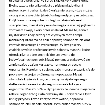
usuwania owłosienia. W sercu Kujawsko-Pomorskiego,
Bydgoszcz to nie tylko miasto z pięknymi zabytkami i
malowniczymi parkami, ale również miejscem, gdzie można
skorzystać z wysokiej jakości usług medycyny estetycznej.
Dzięki nowoczesnym technologiom i doświadczeniu
specjalistów, mieszkańcy miasta mogą cieszyć się pięknem i
zdrowiem swojej skóry przez wiele lat Masaż to jedna z
najstarszych i najbardziej efektywnych form terapii
manualnej, która ma na celu poprawę samopoczucia oraz
zdrowia fizycznego i psychicznego. W Bydgoszczy
znajdziesz wiele profesjonalnych salonów masażu, które
oferują różnorodne techniki dostosowane do
indywidualnych potrzeb. Masaż pomaga zrelaksować się,
zmniejszając poziom kortyzolu, hormonu stresu, w
organizmie. Regularne sesje masażu mogą przyczynić się do
poprawy nastroju i ogólnego samopoczucia. Masaż
stymuluje krążenie krwi, co przyczynia się do lepszego
dotlenienia tkanek i szybszego usuwania toksyn z
organizmu. Masaż i SPA w Bydgoszczy to idealne miejsca na
relaks i regenerację ciała oraz umysłu. Korzystanie z tych
usług przynosi liczne korzyści zdrowotne, poprawia
samopoczucie i dodaje energii. Wybierając masaż i SPA w