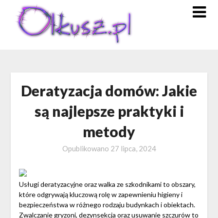
Skip
to
content
Deratyzacja domów: Jakie
są najlepsze praktyki i
metody
Opublikowano
27 lipca, 2024
Usługi deratyzacyjne oraz walka ze szkodnikami to obszary,
które odgrywają kluczową rolę w zapewnieniu higieny i
bezpieczeństwa w różnego rodzaju budynkach i obiektach.
Zwalczanie gryzoni, dezynsekcja oraz usuwanie szczurów to