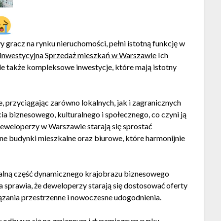
 gracz na rynku nieruchomości, pełni istotną funkcję w
 inwestycyjna
Sprzedaż mieszkań w Warszawie
Ich
le także kompleksowe inwestycje, które mają istotny
 przyciągając zarówno lokalnych, jak i zagranicznych
cia biznesowego, kulturalnego i społecznego, co czyni ją
Deweloperzy w Warszawie starają się sprostać
e budynki mieszkalne oraz biurowe, które harmonijnie
ralną część dynamicznego krajobrazu biznesowego
sprawia, że deweloperzy starają się dostosować oferty
ązania przestrzenne i nowoczesne udogodnienia.
y odbywa się na zmiennym i dynamicznym rynku.