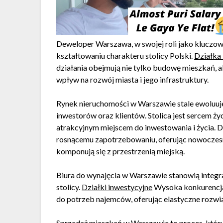
Deweloper Warszawa, w swojej roli jako kluczowy
kształtowaniu charakteru stolicy Polski.
Działka
działania obejmują nie tylko budowę mieszkań, a
wpływ na rozwój miasta i jego infrastruktury.
Rynek nieruchomości w Warszawie stale ewoluuje,
inwestorów oraz klientów. Stolica jest sercem ży
atrakcyjnym miejscem do inwestowania i życia. 
rosnącemu zapotrzebowaniu, oferując nowoczesn
komponują się z przestrzenią miejską.
Biura do wynajęcia w Warszawie stanowią integ
stolicy.
Działki inwestycyjne
Wysoka konkurencja 
do potrzeb najemców, oferując elastyczne rozwi
Sprzedaż mieszkań w Warszawie to proces, któr