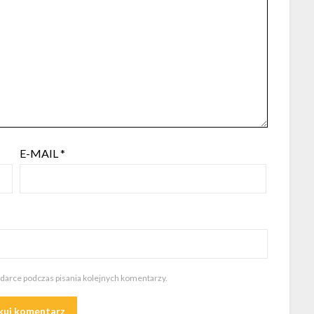
E-MAIL
*
ądarce podczas pisania kolejnych komentarzy.