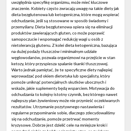
uwzględnia specyfikę organizmu, może mieć kluczowe
znaczenie. Kobiety często zwracają uwagę na takie diety jak
dieta bezglutenowa lub ketogeniczna, które mogą wspierać
odchudzanie, jeśli są stosowane w sposób świadomy i
przemyślany. Dieta bezglutenowa opiera się na eliminacji
produktów zawierających gluten, co może poprawić
samopoczucie i wspomagać redukcję wagi u osób z
nietolerancją glutenu. Z kolei dieta ketogeniczna, bazująca
na dużej podaży tłuszczów i minimalnym udziale
węglowodanów, pozwala organizmowi na przejście w stan
ketozy, który przyspiesza spalanie tkanki tłuszczowej.
Warto jednak pamiętać, że te specyficzne diety najlepiej
wprowadzać pod okiem dietetyka lub specjalisty, który
pomoże uniknąć potencjalnych skutków ubocznych i
wskaże, jakie suplementy będą wsparciem. Motywacja do
odchudzania to kolejny istotny czynnik, bez którego nawet
najlepszy plan żywieniowy może nie przynieść oczekiwanych
rezultatów. Utrzymanie pozytywnego nastawienia i
regularne przypominanie sobie, dlaczego zdecydowaliśmy
się na odchudzanie, pomoże przetrwać momenty
kryzysowe. Dobrze jest dzielić cele na mniejsze kroki i