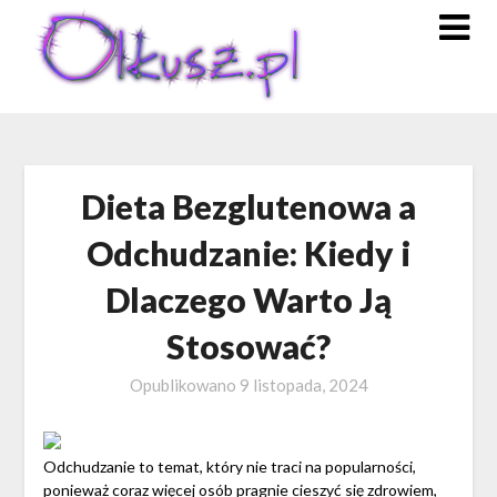
Skip
to
content
Dieta Bezglutenowa a
Odchudzanie: Kiedy i
Dlaczego Warto Ją
Stosować?
Opublikowano
9 listopada, 2024
Odchudzanie to temat, który nie traci na popularności,
ponieważ coraz więcej osób pragnie cieszyć się zdrowiem,