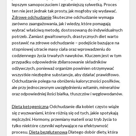
lepszym samopoczuciem i zgrabniejszą sylwetką. Proces
ten nie jest jednak tak prosty, jak mogłoby się wydawać.
Zdrowe odchudzanie
Skuteczne odchudzanie wymaga
zarówno zaangażowania, jak i wiedzy, które pomagają
wybrać właściwą metodę, dostosowaną do indywidualnych
potrzeb. Zamiast gwałtownych, drastycznych diet warto
postawić na zdrowe odchudzanie – podejście bazujące na
stopniowej utracie masy ciała oraz wprowadzeniu do
codziennego życia trwałych nawyków. Kluczem jest w tym
przypadku odpowiednie zbilansowanie składników
odżywczych, ponieważ organizm powinien otrzymywać
wszystkie niezbędne substancje, aby działać prawidłowo.
Odchudzanie polega na obniżeniu kaloryczności posiłków,
ale przy jednoczesnym uwzględnieniu witamin, minerałów
oraz odpowiedniej ilości białka, tłuszczów i węglowodanów.
Dieta ketogeniczna
Odchudzanie dla kobiet często wiąże
się z wyzwaniami, które różnią się od tych, jakie spotykają
mężczyźni. Hormony, przemiany materii oraz tryb życia to
tylko niektóre czynniki wpływające na efektywność
procesu.
Dieta bezglutenowa
Dlatego dobór diety, która