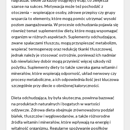
nagradzać siebie za każdy osiągnięty etap, co zwiększa
szanse na sukces. Motywacja może też pochodzić z
otoczenia – wspierające osoby, zdrowe przepisy czy grupy
wsparcia to elementy, które mogą pomóc utrzymać wysoki
poziom zaangażowania. W procesie odchudzania pojawia się
również temat suplementów diety, które mogą wspomagać
organizm w różnych aspektach. Suplementy odchudzające,
zwane spalaczami tłuszczu, mogą przyspieszać metabolizm,
wspierać termogenezę oraz redukcję tkanki tłuszczowej,
jednak należy je stosować ostrożnie, ponieważ ich nadmiar
lub niewłaściwy dobór mogą przynieść więcej szkody niż
pożytku. Suplementy diety to także szeroka gama witamin i
minerałów, które wspierają odporność, układ nerwowy czy
procesy metaboliczne, a ich odpowiednia ilość jest kluczowa
szczególnie przy diecie o obniżonej kaloryczności.
Dieta odchudzająca, by była skuteczna, powinna bazować
na produktach naturalnych i bogatych w wartości
odżywcze. Zdrowa dieta obejmuje zrównoważony podział
białek, tłuszczów i węglowodanów, a także różnorodne
źródła witamin i minerałów, które wpływają na energię i
witalność organizmu. Regularne spożywanie posiłków