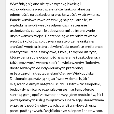
Wyróżniają się one nie tylko wysoką jakością i
różnorodnością wzorów, ale także funkcjonalnością,
odpornością na uszkodzenia oraz łatwością w utrzymaniu.
Panele winylowe również zyskują na popularności, ze
względu na swoją wysoką odporność na ścieranie i
uszkodzenia, co czyni je odpowiednimi do intensywnie
użytkowanych miejsc. Dostępne są w szerokim zakresie
wzorów i kolorów, co pozwala na stworzenie unikalnej
aranżacji wnętrza, która odzwierciedla osobiste preferencje
estetyczne. Panele winylowe, z kolei, to wybór dla tych,
którzy cenią sobie odporność na ścieranie i uszkodzenia, a
także możliwość wyboru spośród wielu wzorów i kolorów,
dostosowanych do indywidualnych preferencji
estetycznych.
sklep z panelami Ostrów Wielkopolska
Doskonale sprawdzają się zarówno w domach, jak i
miejscach o dużym natężeniu ruchu. Ostrów Wielkopolski,
będący dynamicznie rozwijającym się miastem, oferuje
szeroką gamę opcji zarówno pod względem produktów, jak i
profesjonalnych usług związanych z instalacją i doradztwem
w zakresie podłóg winylowych, paneli winylowych oraz
paneli podłogowych. Dzięki lokalnym sklepom i dostawcom,