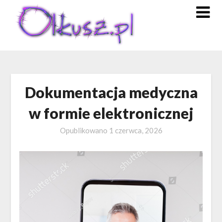
Skip
to
content
Dokumentacja medyczna
w formie elektronicznej
Opublikowano
1 czerwca, 2026