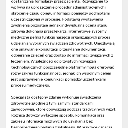
dostarczania formularzy przez pacjenta. Rozwiązanie to
wpływa na uproszczenie procedur administracyjnych i
skrócenie czasu obiegu informacji pomiędzy podmiotami
uczestniczącymi w procesie. Podstawą wystawienia
zwolnienia pozostaje jednak indywidualna ocena stanu
zdrowia dokonana przez lekarza.Internetowe systemy
medyczne pełnią funkcję narzędzi organizujących proces
udzielania wybranych świadczeń zdrowotnych. Umożliwiają
one umawianie konsultacji, przesyłanie dokumentacji,
odbieranie zaleceń oraz dostęp do informacji związanych z
leczeniem. W zależności od przyjętych rozwiązań
technologicznych poszczególne platformy mogą oferować
różny zakres funkcjonalności, jednak ich wspólnym celem
jest usprawnienie komunikacji pomiędzy uczestnikami
procesu medycznego.
Specjalista dostępny zdalnie wykonuje świadczenia
zdrowotne zgodnie z tymi samymi standardami
zawodowymi, które obowiązują podczas tradycyjnych wizyt.
Różnica dotyczy wyłącznie sposobu komunikacji oraz
zakresu informacji możliwych do uzyskania bez
bezpośredniego badania fizykalnego. W praktyce oznacza