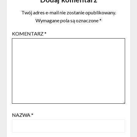
Twój adres e-mail nie zostanie opublikowany.
Wymagane pola są oznaczone
*
KOMENTARZ
*
NAZWA
*