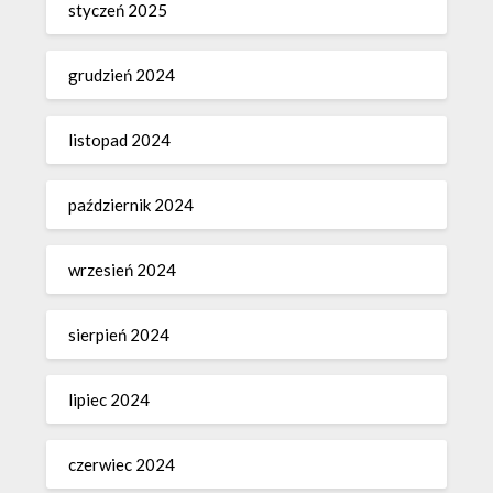
styczeń 2025
grudzień 2024
listopad 2024
październik 2024
wrzesień 2024
sierpień 2024
lipiec 2024
czerwiec 2024