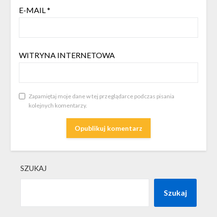
E-MAIL
*
WITRYNA INTERNETOWA
Zapamiętaj moje dane w tej przeglądarce podczas pisania
kolejnych komentarzy.
SZUKAJ
Szukaj