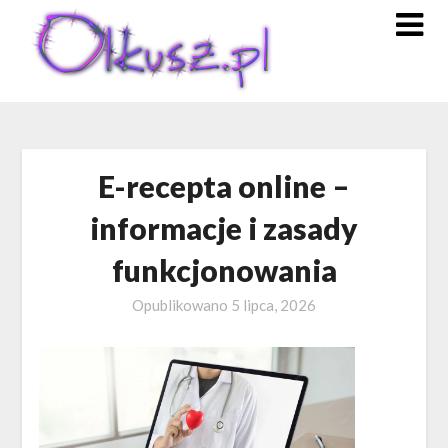
Skip
to
content
E-recepta online –
informacje i zasady
funkcjonowania
Opublikowano
5 lipca, 2026