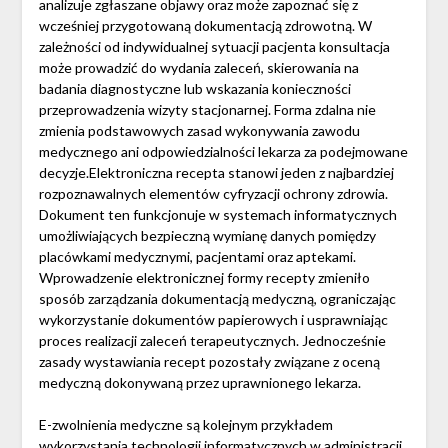
analizuje zgłaszane objawy oraz może zapoznać się z
wcześniej przygotowaną dokumentacją zdrowotną. W
zależności od indywidualnej sytuacji pacjenta konsultacja
może prowadzić do wydania zaleceń, skierowania na
badania diagnostyczne lub wskazania konieczności
przeprowadzenia wizyty stacjonarnej. Forma zdalna nie
zmienia podstawowych zasad wykonywania zawodu
medycznego ani odpowiedzialności lekarza za podejmowane
decyzje.Elektroniczna recepta stanowi jeden z najbardziej
rozpoznawalnych elementów cyfryzacji ochrony zdrowia.
Dokument ten funkcjonuje w systemach informatycznych
umożliwiających bezpieczną wymianę danych pomiędzy
placówkami medycznymi, pacjentami oraz aptekami.
Wprowadzenie elektronicznej formy recepty zmieniło
sposób zarządzania dokumentacją medyczną, ograniczając
wykorzystanie dokumentów papierowych i usprawniając
proces realizacji zaleceń terapeutycznych. Jednocześnie
zasady wystawiania recept pozostały związane z oceną
medyczną dokonywaną przez uprawnionego lekarza.
E-zwolnienia medyczne są kolejnym przykładem
wykorzystania technologii informatycznych w administracji