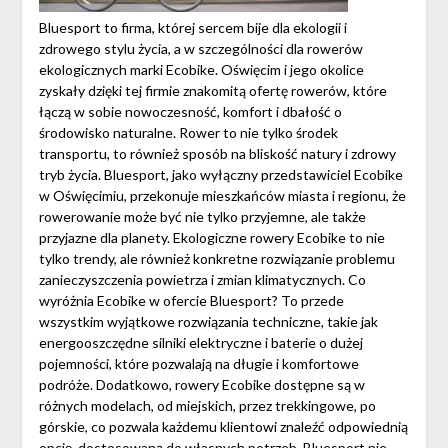
Bluesport to firma, której sercem bije dla ekologii i
zdrowego stylu życia, a w szczególności dla rowerów
ekologicznych marki Ecobike. Oświęcim i jego okolice
zyskały dzięki tej firmie znakomitą ofertę rowerów, które
łączą w sobie nowoczesność, komfort i dbałość o
środowisko naturalne. Rower to nie tylko środek
transportu, to również sposób na bliskość natury i zdrowy
tryb życia. Bluesport, jako wyłączny przedstawiciel Ecobike
w Oświęcimiu, przekonuje mieszkańców miasta i regionu, że
rowerowanie może być nie tylko przyjemne, ale także
przyjazne dla planety. Ekologiczne rowery Ecobike to nie
tylko trendy, ale również konkretne rozwiązanie problemu
zanieczyszczenia powietrza i zmian klimatycznych. Co
wyróżnia Ecobike w ofercie Bluesport? To przede
wszystkim wyjątkowe rozwiązania techniczne, takie jak
energooszczędne silniki elektryczne i baterie o dużej
pojemności, które pozwalają na długie i komfortowe
podróże. Dodatkowo, rowery Ecobike dostępne są w
różnych modelach, od miejskich, przez trekkingowe, po
górskie, co pozwala każdemu klientowi znaleźć odpowiednią
opcję, dostosowaną do własnych potrzeb. Bluesport nie