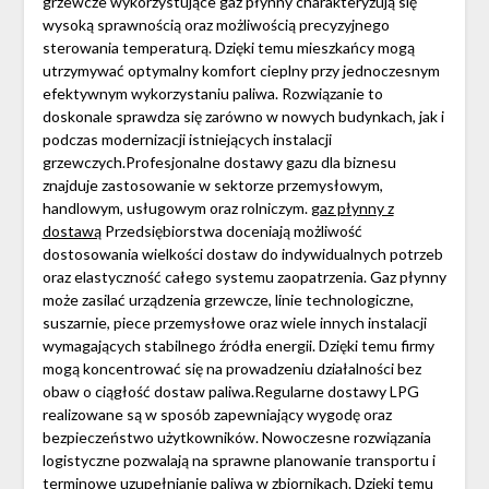
grzewcze wykorzystujące gaz płynny charakteryzują się
wysoką sprawnością oraz możliwością precyzyjnego
sterowania temperaturą. Dzięki temu mieszkańcy mogą
utrzymywać optymalny komfort cieplny przy jednoczesnym
efektywnym wykorzystaniu paliwa. Rozwiązanie to
doskonale sprawdza się zarówno w nowych budynkach, jak i
podczas modernizacji istniejących instalacji
grzewczych.Profesjonalne dostawy gazu dla biznesu
znajduje zastosowanie w sektorze przemysłowym,
handlowym, usługowym oraz rolniczym.
gaz płynny z
dostawą
Przedsiębiorstwa doceniają możliwość
dostosowania wielkości dostaw do indywidualnych potrzeb
oraz elastyczność całego systemu zaopatrzenia. Gaz płynny
może zasilać urządzenia grzewcze, linie technologiczne,
suszarnie, piece przemysłowe oraz wiele innych instalacji
wymagających stabilnego źródła energii. Dzięki temu firmy
mogą koncentrować się na prowadzeniu działalności bez
obaw o ciągłość dostaw paliwa.Regularne dostawy LPG
realizowane są w sposób zapewniający wygodę oraz
bezpieczeństwo użytkowników. Nowoczesne rozwiązania
logistyczne pozwalają na sprawne planowanie transportu i
terminowe uzupełnianie paliwa w zbiornikach. Dzięki temu