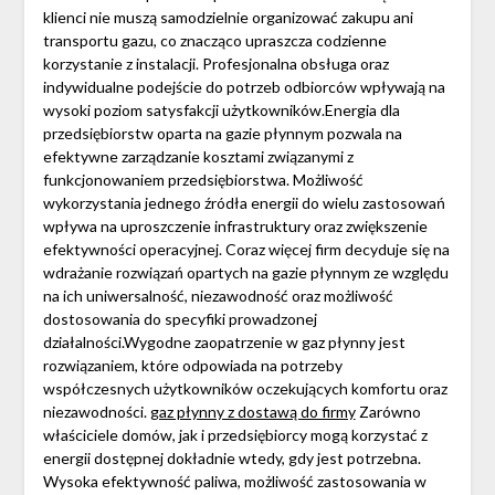
klienci nie muszą samodzielnie organizować zakupu ani
transportu gazu, co znacząco upraszcza codzienne
korzystanie z instalacji. Profesjonalna obsługa oraz
indywidualne podejście do potrzeb odbiorców wpływają na
wysoki poziom satysfakcji użytkowników.Energia dla
przedsiębiorstw oparta na gazie płynnym pozwala na
efektywne zarządzanie kosztami związanymi z
funkcjonowaniem przedsiębiorstwa. Możliwość
wykorzystania jednego źródła energii do wielu zastosowań
wpływa na uproszczenie infrastruktury oraz zwiększenie
efektywności operacyjnej. Coraz więcej firm decyduje się na
wdrażanie rozwiązań opartych na gazie płynnym ze względu
na ich uniwersalność, niezawodność oraz możliwość
dostosowania do specyfiki prowadzonej
działalności.Wygodne zaopatrzenie w gaz płynny jest
rozwiązaniem, które odpowiada na potrzeby
współczesnych użytkowników oczekujących komfortu oraz
niezawodności.
gaz płynny z dostawą do firmy
Zarówno
właściciele domów, jak i przedsiębiorcy mogą korzystać z
energii dostępnej dokładnie wtedy, gdy jest potrzebna.
Wysoka efektywność paliwa, możliwość zastosowania w