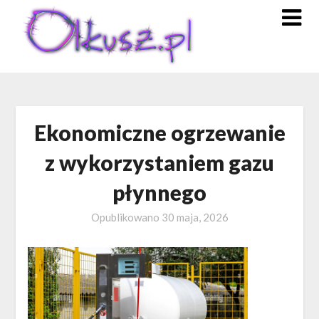
Skip
to
content
Ekonomiczne ogrzewanie
z wykorzystaniem gazu
płynnego
Opublikowano
30 maja, 2026