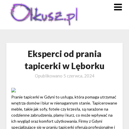
Skip
to
content
Eksperci od prania
tapicerki w Lęborku
Opublikowano
5 czerwca, 2024
Pranie tapicerki w Gdyni to usługa, która pomaga utrzymać
wnętrza domów i biur w nienagannym stanie. Tapicerowane
meble, takie jak sofy, fotele czy krzesła, są narażone na
codzienne zabrudzenia, plamy i kurz, co może wpływać na
ich wygląd oraz komfort użytkowania. Firmy z Gdyni
specjalizujące się w praniu tapicerki oferują profesjonalne i