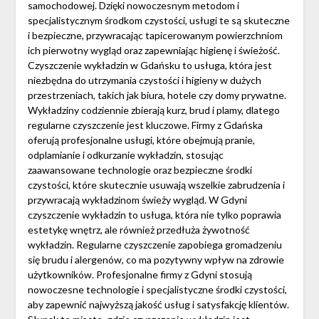
samochodowej. Dzięki nowoczesnym metodom i
specjalistycznym środkom czystości, usługi te są skuteczne
i bezpieczne, przywracając tapicerowanym powierzchniom
ich pierwotny wygląd oraz zapewniając higienę i świeżość.
Czyszczenie wykładzin w Gdańsku to usługa, która jest
niezbędna do utrzymania czystości i higieny w dużych
przestrzeniach, takich jak biura, hotele czy domy prywatne.
Wykładziny codziennie zbierają kurz, brud i plamy, dlatego
regularne czyszczenie jest kluczowe. Firmy z Gdańska
oferują profesjonalne usługi, które obejmują pranie,
odplamianie i odkurzanie wykładzin, stosując
zaawansowane technologie oraz bezpieczne środki
czystości, które skutecznie usuwają wszelkie zabrudzenia i
przywracają wykładzinom świeży wygląd. W Gdyni
czyszczenie wykładzin to usługa, która nie tylko poprawia
estetykę wnętrz, ale również przedłuża żywotność
wykładzin. Regularne czyszczenie zapobiega gromadzeniu
się brudu i alergenów, co ma pozytywny wpływ na zdrowie
użytkowników. Profesjonalne firmy z Gdyni stosują
nowoczesne technologie i specjalistyczne środki czystości,
aby zapewnić najwyższą jakość usług i satysfakcję klientów.