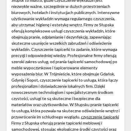
Słupsk to miasto, gdzie czyszczenie wykładzin jest
niezwykle ważne, szczególnie w dużych przestrzeniach
biurowych, hotelach i instytucjach publicznych. Intensywne
użytkowanie wykładzin wymaga regularnego czyszczenia,
aby utrzymać higienę i estetykę wnętrz. Firmy ze Słupska
oferują kompleksowe usługi czyszczenia wykładzin, które
obejmują pranie, odplamianie i dezynfekcję, zapewniając
skuteczne usunięcie wszelkich zabrudzeń i odświeżenie
wykładzin. Czyszczenie tapicerki to zadanie, które wymaga
precyzji i odpowiedniej wiedzy. Profesjonalne firmy oferują
szeroki zakres usług, od prania tapicerki samochodowej po
meble wypoczynkowe i tapicerowane elementy
wyposażenia biur. W Trójmieście, które obejmuje Gdańsk,
Gdynię i Sopot, czyszczenie tapicerki to usługa, która łączy
profesjonalizm i doświadczenie lokalnych firm. Dzięki
nowoczesnym technologiom i specjalistycznym środkom
czystości, usługi te są skuteczne i bezpieczne dla
materiałów oraz użytkowników. W Słupsku pranie tapicerki
to usługa, która pozwala na skuteczne odświeżenie wnętrz i
przywrócenie im schludnego wyglądu.
czyszczenie tapicerki
Firmy z Słupska oferują pranie tapicerki meblowej i
samochodowej, stosując ekologiczne środki czystości oraz