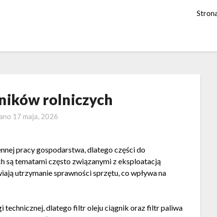
Stron
gników rolniczych
wano
17 maja, 2026
nnej pracy gospodarstwa, dlatego części do
ch są tematami często związanymi z eksploatacją
ają utrzymanie sprawności sprzętu, co wpływa na
chnicznej, dlatego filtr oleju ciągnik oraz filtr paliwa