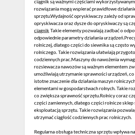
ciągnik są ważnymi częściami wykorzystywanymi
rozwiązania mogą wspierać prawidłowe działani
sprzętu.Wydajność opryskiwaczy zależy od spr
opryskiwacza oraz dysze do opryskiwaczy są cz
ciągnik
Takie elementy pozwalają zadbać o odp
odpowiednie parametry działania urządzeń.Prec
rolniczej, dlatego części do siewnika są często
rolniczego. Takie rozwiązania ułatwiają przygot
codziennych prac.Maszyny do nawożenia wymaga
rozsiewacza nawozów są ważnym elementem zwią
umożliwiają utrzymanie sprawności urządzeń, c
istotne znaczenie dla działania maszyn rolnicz
elementami w gospodarstwach rolnych. Takie rozw
co zwiększa sprawność sprzętu.Rolnicy coraz cz
części zamiennych, dlatego części rolnicze skle
eksploatacją sprzętu. Takie rozwiązania pozwala
utrzymać ciągłość codziennych prac rolniczych.
Regularna obsługa techniczna sprzętu wpływa na