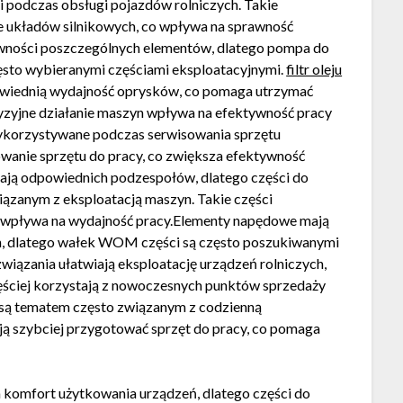
 podczas obsługi pojazdów rolniczych. Takie
e układów silnikowych, co wpływa na sprawność
awności poszczególnych elementów, dlatego pompa do
ęsto wybieranymi częściami eksploatacyjnymi.
filtr oleju
owiednią wydajność oprysków, co pomaga utrzymać
yzyjne działanie maszyn wpływa na efektywność pracy
 wykorzystywane podczas serwisowania sprzętu
owanie sprzętu do pracy, co zwiększa efektywność
ją odpowiednich podzespołów, dlatego części do
zanym z eksploatacją maszyn. Takie części
o wpływa na wydajność pracy.Elementy napędowe mają
ych, dlatego wałek WOM części są często poszukiwanymi
iązania ułatwiają eksploatację urządzeń rolniczych,
ęściej korzystają z nowoczesnych punktów sprzedaży
p są tematem często związanym z codzienną
ją szybciej przygotować sprzęt do pracy, co pomaga
 komfort użytkowania urządzeń, dlatego części do