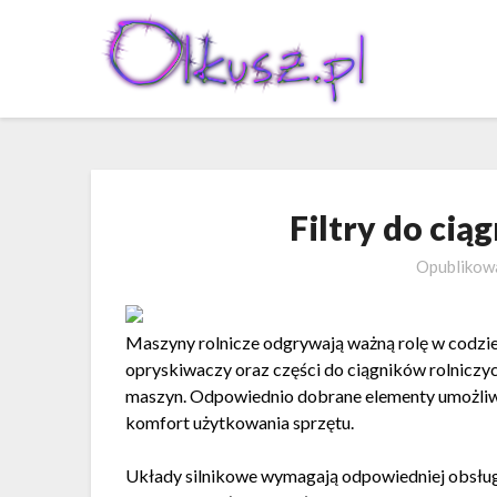
Skip
to
content
Filtry do cią
Opubliko
Maszyny rolnicze odgrywają ważną rolę w codzie
opryskiwaczy oraz części do ciągników rolniczy
maszyn. Odpowiednio dobrane elementy umożliwi
komfort użytkowania sprzętu.
Układy silnikowe wymagają odpowiedniej obsługi te