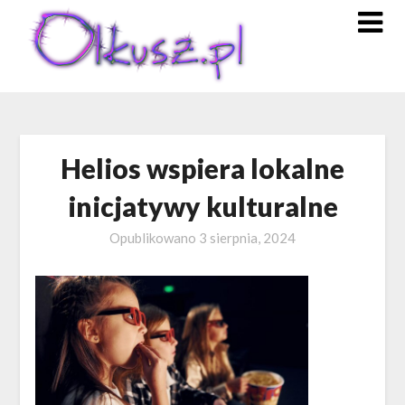
Skip
to
content
Helios wspiera lokalne
inicjatywy kulturalne
Opublikowano
3 sierpnia, 2024