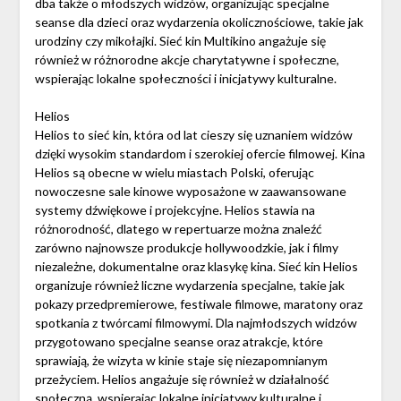
dba także o młodszych widzów, organizując specjalne
seanse dla dzieci oraz wydarzenia okolicznościowe, takie jak
urodziny czy mikołajki. Sieć kin Multikino angażuje się
również w różnorodne akcje charytatywne i społeczne,
wspierając lokalne społeczności i inicjatywy kulturalne.
Helios
Helios to sieć kin, która od lat cieszy się uznaniem widzów
dzięki wysokim standardom i szerokiej ofercie filmowej. Kina
Helios są obecne w wielu miastach Polski, oferując
nowoczesne sale kinowe wyposażone w zaawansowane
systemy dźwiękowe i projekcyjne. Helios stawia na
różnorodność, dlatego w repertuarze można znaleźć
zarówno najnowsze produkcje hollywoodzkie, jak i filmy
niezależne, dokumentalne oraz klasykę kina. Sieć kin Helios
organizuje również liczne wydarzenia specjalne, takie jak
pokazy przedpremierowe, festiwale filmowe, maratony oraz
spotkania z twórcami filmowymi. Dla najmłodszych widzów
przygotowano specjalne seanse oraz atrakcje, które
sprawiają, że wizyta w kinie staje się niezapomnianym
przeżyciem. Helios angażuje się również w działalność
społeczną, wspierając lokalne inicjatywy kulturalne i