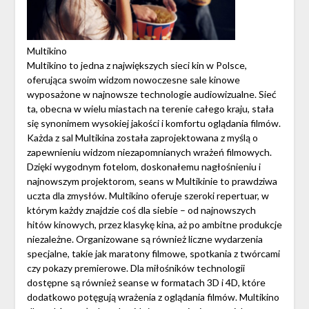
Multikino
Multikino to jedna z największych sieci kin w Polsce,
oferująca swoim widzom nowoczesne sale kinowe
wyposażone w najnowsze technologie audiowizualne. Sieć
ta, obecna w wielu miastach na terenie całego kraju, stała
się synonimem wysokiej jakości i komfortu oglądania filmów.
Każda z sal Multikina została zaprojektowana z myślą o
zapewnieniu widzom niezapomnianych wrażeń filmowych.
Dzięki wygodnym fotelom, doskonałemu nagłośnieniu i
najnowszym projektorom, seans w Multikinie to prawdziwa
uczta dla zmysłów. Multikino oferuje szeroki repertuar, w
którym każdy znajdzie coś dla siebie – od najnowszych
hitów kinowych, przez klasykę kina, aż po ambitne produkcje
niezależne. Organizowane są również liczne wydarzenia
specjalne, takie jak maratony filmowe, spotkania z twórcami
czy pokazy premierowe. Dla miłośników technologii
dostępne są również seanse w formatach 3D i 4D, które
dodatkowo potęgują wrażenia z oglądania filmów. Multikino