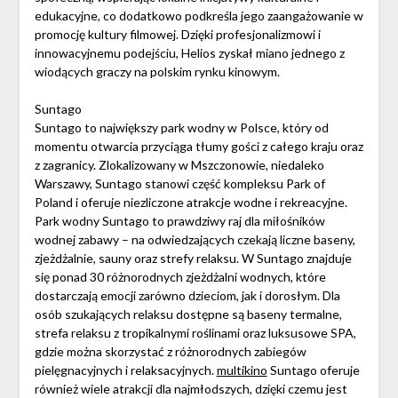
edukacyjne, co dodatkowo podkreśla jego zaangażowanie w
promocję kultury filmowej. Dzięki profesjonalizmowi i
innowacyjnemu podejściu, Helios zyskał miano jednego z
wiodących graczy na polskim rynku kinowym.
Suntago
Suntago to największy park wodny w Polsce, który od
momentu otwarcia przyciąga tłumy gości z całego kraju oraz
z zagranicy. Zlokalizowany w Mszczonowie, niedaleko
Warszawy, Suntago stanowi część kompleksu Park of
Poland i oferuje niezliczone atrakcje wodne i rekreacyjne.
Park wodny Suntago to prawdziwy raj dla miłośników
wodnej zabawy – na odwiedzających czekają liczne baseny,
zjeżdżalnie, sauny oraz strefy relaksu. W Suntago znajduje
się ponad 30 różnorodnych zjeżdżalni wodnych, które
dostarczają emocji zarówno dzieciom, jak i dorosłym. Dla
osób szukających relaksu dostępne są baseny termalne,
strefa relaksu z tropikalnymi roślinami oraz luksusowe SPA,
gdzie można skorzystać z różnorodnych zabiegów
pielęgnacyjnych i relaksacyjnych.
multikino
Suntago oferuje
również wiele atrakcji dla najmłodszych, dzięki czemu jest