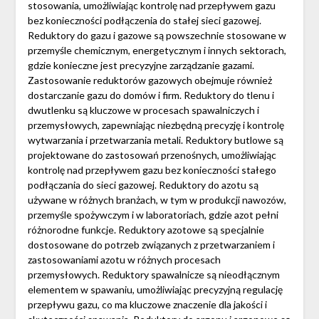
stosowania, umożliwiając kontrolę nad przepływem gazu
bez konieczności podłączenia do stałej sieci gazowej.
Reduktory do gazu i gazowe są powszechnie stosowane w
przemyśle chemicznym, energetycznym i innych sektorach,
gdzie konieczne jest precyzyjne zarządzanie gazami.
Zastosowanie reduktorów gazowych obejmuje również
dostarczanie gazu do domów i firm. Reduktory do tlenu i
dwutlenku są kluczowe w procesach spawalniczych i
przemysłowych, zapewniając niezbędną precyzję i kontrolę
wytwarzania i przetwarzania metali. Reduktory butlowe są
projektowane do zastosowań przenośnych, umożliwiając
kontrolę nad przepływem gazu bez konieczności stałego
podłączania do sieci gazowej. Reduktory do azotu są
używane w różnych branżach, w tym w produkcji nawozów,
przemyśle spożywczym i w laboratoriach, gdzie azot pełni
różnorodne funkcje. Reduktory azotowe są specjalnie
dostosowane do potrzeb związanych z przetwarzaniem i
zastosowaniami azotu w różnych procesach
przemysłowych. Reduktory spawalnicze są nieodłącznym
elementem w spawaniu, umożliwiając precyzyjną regulację
przepływu gazu, co ma kluczowe znaczenie dla jakości i