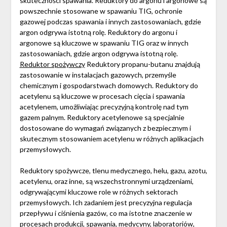
skuteczności spawania. Reduktory do argonu i argonowe są
powszechnie stosowane w spawaniu TIG, ochronie
gazowej podczas spawania i innych zastosowaniach, gdzie
argon odgrywa istotną rolę. Reduktory do argonu i
argonowe są kluczowe w spawaniu TIG oraz w innych
zastosowaniach, gdzie argon odgrywa istotną rolę.
Reduktor spożywczy
Reduktory propanu-butanu znajdują
zastosowanie w instalacjach gazowych, przemyśle
chemicznym i gospodarstwach domowych. Reduktory do
acetylenu są kluczowe w procesach cięcia i spawania
acetylenem, umożliwiając precyzyjną kontrolę nad tym
gazem palnym. Reduktory acetylenowe są specjalnie
dostosowane do wymagań związanych z bezpiecznym i
skutecznym stosowaniem acetylenu w różnych aplikacjach
przemysłowych.
Reduktory spożywcze, tlenu medycznego, helu, gazu, azotu,
acetylenu, oraz inne, są wszechstronnymi urządzeniami,
odgrywającymi kluczowe role w różnych sektorach
przemysłowych. Ich zadaniem jest precyzyjna regulacja
przepływu i ciśnienia gazów, co ma istotne znaczenie w
procesach produkcji, spawania, medycyny, laboratoriów,