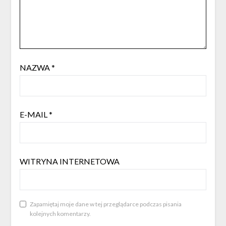
NAZWA
*
E-MAIL
*
WITRYNA INTERNETOWA
Zapamiętaj moje dane w tej przeglądarce podczas pisania
kolejnych komentarzy.