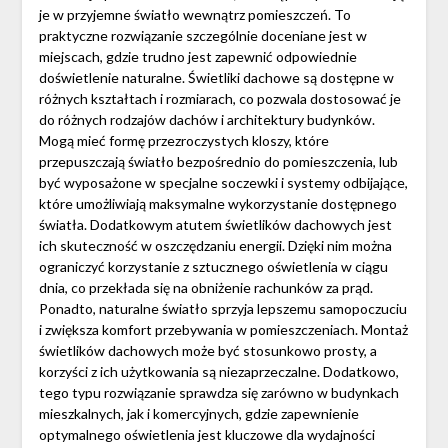
je w przyjemne światło wewnątrz pomieszczeń. To
praktyczne rozwiązanie szczególnie doceniane jest w
miejscach, gdzie trudno jest zapewnić odpowiednie
doświetlenie naturalne. Świetliki dachowe są dostępne w
różnych kształtach i rozmiarach, co pozwala dostosować je
do różnych rodzajów dachów i architektury budynków.
Mogą mieć formę przezroczystych kloszy, które
przepuszczają światło bezpośrednio do pomieszczenia, lub
być wyposażone w specjalne soczewki i systemy odbijające,
które umożliwiają maksymalne wykorzystanie dostępnego
światła. Dodatkowym atutem świetlików dachowych jest
ich skuteczność w oszczędzaniu energii. Dzięki nim można
ograniczyć korzystanie z sztucznego oświetlenia w ciągu
dnia, co przekłada się na obniżenie rachunków za prąd.
Ponadto, naturalne światło sprzyja lepszemu samopoczuciu
i zwiększa komfort przebywania w pomieszczeniach. Montaż
świetlików dachowych może być stosunkowo prosty, a
korzyści z ich użytkowania są niezaprzeczalne. Dodatkowo,
tego typu rozwiązanie sprawdza się zarówno w budynkach
mieszkalnych, jak i komercyjnych, gdzie zapewnienie
optymalnego oświetlenia jest kluczowe dla wydajności