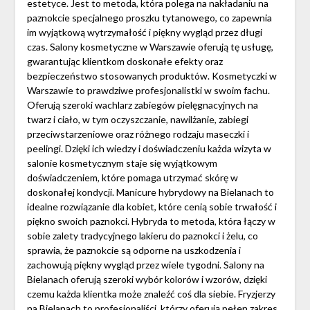
estetyce. Jest to metoda, która polega na nakładaniu na
paznokcie specjalnego proszku tytanowego, co zapewnia
im wyjątkową wytrzymałość i piękny wygląd przez długi
czas. Salony kosmetyczne w Warszawie oferują tę usługę,
gwarantując klientkom doskonałe efekty oraz
bezpieczeństwo stosowanych produktów. Kosmetyczki w
Warszawie to prawdziwe profesjonalistki w swoim fachu.
Oferują szeroki wachlarz zabiegów pielęgnacyjnych na
twarz i ciało, w tym oczyszczanie, nawilżanie, zabiegi
przeciwstarzeniowe oraz różnego rodzaju maseczki i
peelingi. Dzięki ich wiedzy i doświadczeniu każda wizyta w
salonie kosmetycznym staje się wyjątkowym
doświadczeniem, które pomaga utrzymać skórę w
doskonałej kondycji. Manicure hybrydowy na Bielanach to
idealne rozwiązanie dla kobiet, które cenią sobie trwałość i
piękno swoich paznokci. Hybryda to metoda, która łączy w
sobie zalety tradycyjnego lakieru do paznokci i żelu, co
sprawia, że paznokcie są odporne na uszkodzenia i
zachowują piękny wygląd przez wiele tygodni. Salony na
Bielanach oferują szeroki wybór kolorów i wzorów, dzięki
czemu każda klientka może znaleźć coś dla siebie. Fryzjerzy
na Bielanach to profesjonaliści, którzy oferują pełen zakres