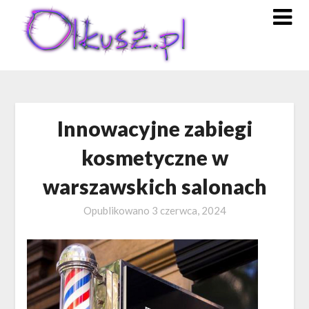
Skip
to
content
Innowacyjne zabiegi
kosmetyczne w
warszawskich salonach
Opublikowano
3 czerwca, 2024