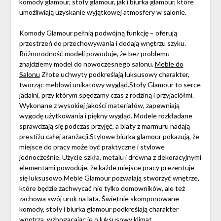
komody glamour, stoły glamour, jak i biurka glamour, które
umożliwiają uzyskanie wyjątkowej atmosfery w salonie.
Komody Glamour pełnią podwójną funkcję – oferują
przestrzeń do przechowywania i dodają wnętrzu szyku.
Różnorodność modeli powoduje, że bez problemu
znajdziemy model do nowoczesnego salonu.
Meble do
Salonu
Złote uchwyty podkreślają luksusowy charakter,
tworząc meblowi unikatowy wygląd.Stoły Glamour to serce
jadalni, przy którym spędzamy czas z rodziną i przyjaciółmi.
Wykonane z wysokiej jakości materiałów, zapewniają
wygodę użytkowania i piękny wygląd. Modele rozkładane
sprawdzają się podczas przyjęć, a blaty z marmuru nadają
prestiżu całej aranżacji.Stylowe biurka glamour pokazują, że
miejsce do pracy może być praktyczne i stylowe
jednocześnie. Użycie szkła, metalu i drewna z dekoracyjnymi
elementami powoduje, że każde miejsce pracy prezentuje
się luksusowo.Meble Glamour pozwalają stworzyć wnętrze,
które będzie zachwycać nie tylko domowników, ale też
zachowa swój urok na lata. Świetnie skomponowane
komody, stoły i biurka glamour podkreślają charakter
wnętrza, wzbogacając je o luksusowy klimat.