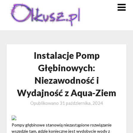
Skip
to
content
Instalacje Pomp
Głębinowych:
Niezawodność i
Wydajność z Aqua-Ziem
Opublikowano
31 października, 2024
Pompy głębinowe stanowią niezastąpione rozwiązanie
wszędzie tam, gdzie konieczne jest wydobycie wody z