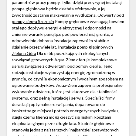
parametrów pracy pompy. Tylko dzięki precyzyjnej instalacji
pompa głębinowa będzie działała efektywnie, a jej
żywotność zostanie maksymalnie wydłużona.
Odwierty pod
pompy ciepła Szczecin
Pompy głębinowe wymagają bowiem
stałego dopływu energii elektrycznej i odporności na
zmienne warunki panujące pod powierzchnią gruntu, a
odpowiednio dobrana instalacja zapewni im stabilne
działanie przez wiele lat.
Instalacja pomp głębinowych
Zielona Góra
Dla osób poszukujących ekologicznych
rozwiązań grzewczych Aqua-Ziem oferuje kompleksowe
usługi związane z odwiertami pod pompy ciepła. Tego
rodzaju instalacje wykorzystują energię zgromadzoną w
gruncie, co czyni je ekonomicznym i wydajnym sposobem na
ogrzewanie budynków. Aqua-Ziem zapewnia profesjonalne
wykonanie odwiertu, które jest kluczowe dla stabilności
systemu, oraz pełną instalację i serwis. Specjaliści firmy
doradzają optymalne rozwiązania, dopasowane do
konkretnego miejsca i potrzeb energetycznych budynku,
dzięki czemu klienci mogą cieszyć się niskimi kosztami
eksploatacyjnymi przez długie lata. Studnie głębinowe
stanowią jedną z najstarszych i najbardziej sprawdzonych