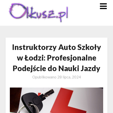
Skip
to
content
Instruktorzy Auto Szkoły
w Łodzi: Profesjonalne
Podejście do Nauki Jazdy
Opublikowano
28 lipca, 2024