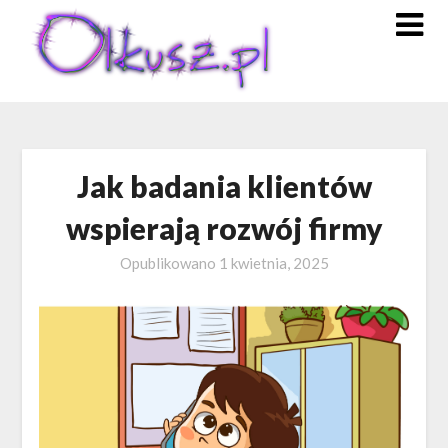
Skip
to
content
Jak badania klientów
wspierają rozwój firmy
Opublikowano
1 kwietnia, 2025