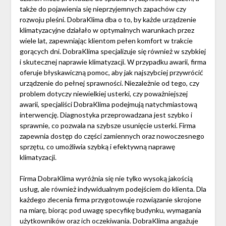
także do pojawienia się nieprzyjemnych zapachów czy
rozwoju pleśni. DobraKlima dba o to, by każde urządzenie
klimatyzacyjne działało w optymalnych warunkach przez
wiele lat, zapewniając klientom pełen komfort w trakcie
gorących dni. DobraKlima specjalizuje się również w szybkiej
i skutecznej naprawie klimatyzacji. W przypadku awarii, firma
oferuje błyskawiczną pomoc, aby jak najszybciej przywrócić
urządzenie do pełnej sprawności. Niezależnie od tego, czy
problem dotyczy niewielkiej usterki, czy poważniejszej
awarii, specjaliści DobraKlima podejmują natychmiastową
interwencję. Diagnostyka przeprowadzana jest szybko i
sprawnie, co pozwala na szybsze usunięcie usterki. Firma
zapewnia dostęp do części zamiennych oraz nowoczesnego
sprzętu, co umożliwia szybką i efektywną naprawę
klimatyzacji.
Firma DobraKlima wyróżnia się nie tylko wysoką jakością
usług, ale również indywidualnym podejściem do klienta. Dla
każdego zlecenia firma przygotowuje rozwiązanie skrojone
na miarę, biorąc pod uwagę specyfikę budynku, wymagania
użytkowników oraz ich oczekiwania. DobraKlima angażuje