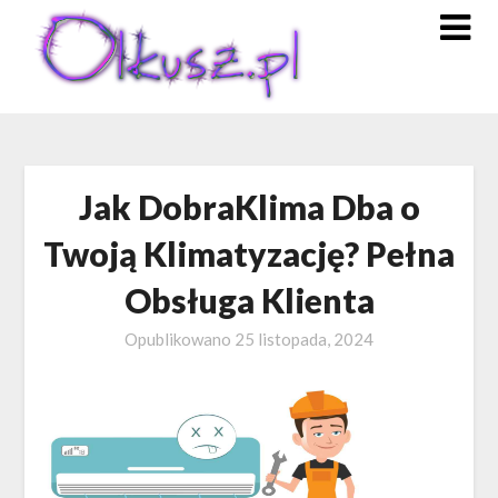
Skip
to
content
Jak DobraKlima Dba o
Twoją Klimatyzację? Pełna
Obsługa Klienta
Opublikowano
25 listopada, 2024