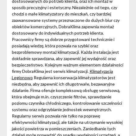
dostosowanych do potrzeb klienta, oraz ich montaż w
sposób precyzyjny i estetyczny. Niezależnie od tego, czy
chodzi o małe klimatyzatory do mieszkań, czy bardziej
zaawansowane systemy przeznaczone do dużych biur czy
obiektów komercyjnych, DobraKlima zapewnia montaż
dostosowany do indywidualnych potrzeb klienta.
Pracownicy firmy są dobrze przygotowani technicznie i
posiadają wiedzę, która pozwala na szybki oraz
bezproblemowy montaż klimatyzacji. Każda instalacja jest
dokładnie sprawdzana, aby zapewnić jej wydajność oraz
bezpieczeństwo. Kolejnym ważnym elementem działalności
firmy DobraKlima jest serwis klimatyzacji.
Klimatyzacja
Legionowo
Regularna konserwacja klimatyzatorów jest
niezbędna, aby zapewnić ich długotrwałe, bezawaryjne
działanie. Firma oferuje kompleksową obsługę serwisową,
która obejmuje m.in. czyszczenie filtrów, sprawdzanie
poziomu czynnika chłodniczego, kontrolowanie szczelności
systemu oraz odgrzybianie jednostek wewnętrznych.
Regularny serwis pozwala nie tylko na poprawę
efektywności klimatyzacji, ale także na utrzymanie wysokiej
jakości powietrza w pomieszczeniach. Zaniedbanie tych
działań może prowadzić do spadku wydajności urządzeń, a