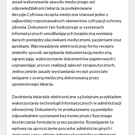
zasad wykonywania zawodu medycznego ani
odpowiedzialności lekarza za podejmowane
decyzje.Cyfrowa recepta medyczna stanowi jeden z
najbardziej rozpoznawalnych elementów cyfryzacji ochrony
zdrowia. Dokument ten funkcjonuje w systemach
informatycznych umożliwiających bezpieczną wymianę
danych pomiędzy placówkami medycznymi, pacjentami oraz
aptekami. Wprowadzenie elektronicznej formy recepty
zmieniło sposób zarządzania dokumentacją medyczną,
ograniczając wykorzystanie dokumentów papierowych i
usprawniając proces realizacji zaleceń terapeutycznych.
Jednocześnie zasady wystawiania recept pozostały
związane z oceną medyczną dokonywaną przez
uprawnionego lekarza.
Zwolnienia lekarskie elektroniczne są kolejnym przykładem
wykorzystania technologii informatycznych w administracji
zdrowotnej. Dokumenty te przekazywane są pomiędzy
odpowiednimi systemami bez konieczności fizycznego
dostarczania formularzy przez pacjenta. Rozwiązanie to
wpływa na uproszczenie procedur administracyjnych i
skrócenie czasu obiegu informacji pomiędzy podmiotami