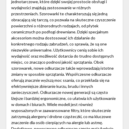
jednotarczowe, które dzięki swojej prostocie obsługi i
wydajności znajdują zastosowanie w różnych
przestrzeniach. Szorowarki te charakteryzują się jedną
obracającą się tarczą, co pozwala na skuteczne czyszczenie
powierzchni o różnorodnych rodzajach, od płytek
ceramicznych po podłogi drewniane. Dzięki specjalnym
akcesoriom można dostosować ich działanie do
konkretnego rodzaju zabrudzeń, co sprawia, że są one
niezwykle uniwersalne. Użytkownicy cenią sobie ich
wydajność oraz możliwość dotarcia do trudno dostępnych
miejsc, co znacząco podnosi jakość sprzątania. Obok
szorowarek, nowe odkurzacze także wprowadzają istotne
zmiany w sposobie sprzątania. Współczesne odkurzacze
oferują znacznie wyższą moc ssania, co przekłada się na
efektywniejsze zbieranie kurzu, brudu i innych
zanieczyszczeń. Odkurzacze nowej generacji są często
lżejsze i bardziej ergonomiczne, co ułatwia ich użytkowanie
w domach i biurach. Wiele modeli jest również
wyposażonych w zaawansowane filtry, które skutecznie
zatrzymują alergeny i drobne cząsteczki, co ma kluczowe
znaczenie dla osób cierpiących na alergie lub astmę.
Dodatkowo, nowoczesne odkurzacze często mają funkcje