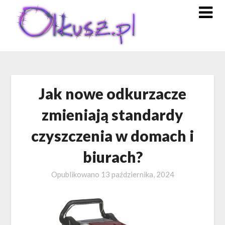
Skip
to
content
Jak nowe odkurzacze
zmieniają standardy
czyszczenia w domach i
biurach?
Opublikowano
13 października, 2024