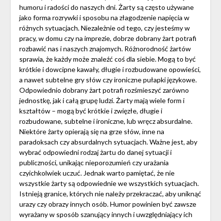
humoru i radości do naszych dni. Żarty są często używane
jako forma rozrywki i sposobu na złagodzenie napięcia w
różnych sytuacjach. Niezależnie od tego, czy jesteśmy w
pracy, w domu czy na imprezie, dobrze dobrany żart potrafi
rozbawić nas i naszych znajomych. Różnorodność żartów
sprawia, że każdy może znaleźć coś dla siebie. Mogą to być
krótkie i dowcipne kawały, długie i rozbudowane opowieści,
a nawet subtelne gry słów czy ironiczne pułapki językowe.
Odpowiednio dobrany żart potrafi rozśmieszyć zarówno
jednostkę, jak i całą grupę ludzi. Żarty mają wiele form i
kształtów – mogą być krótkie i zwięzłe, długie i
rozbudowane, subtelne i ironiczne, lub wręcz absurdalne.
Niektóre żarty opierają się na grze słów, inne na
paradoksach czy absurdalnych sytuacjach. Ważne jest, aby
wybrać odpowiedni rodzaj żartu do danej sytuacji i
publiczności, unikając nieporozumień czy urażania
czyichkolwiek uczuć. Jednak warto pamiętać, że nie
wszystkie żarty są odpowiednie we wszystkich sytuacjach.
Istnieją granice, których nie należy przekraczać, aby uniknąć
urazy czy obrazy innych osób. Humor powinien być zawsze
wyrażany w sposób szanujący innych i uwzględniający ich