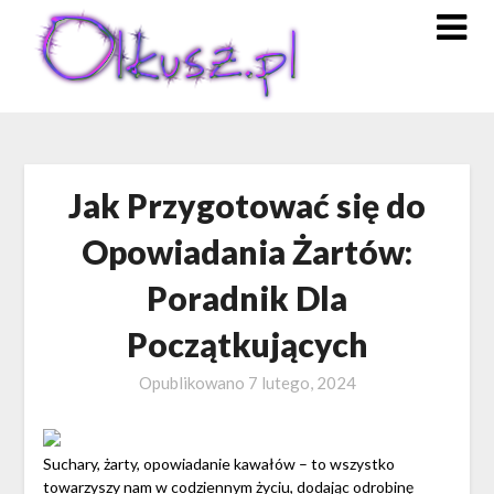
Skip
to
content
Jak Przygotować się do
Opowiadania Żartów:
Poradnik Dla
Początkujących
Opublikowano
7 lutego, 2024
Suchary, żarty, opowiadanie kawałów – to wszystko
towarzyszy nam w codziennym życiu, dodając odrobinę