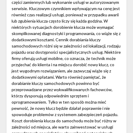
części zamiennych lub wykonanie usługi w autoryzowanym
serwisie. Kluczowym czynnikiem wpływającym na cenę jest
również czas realizacji usługi, ponieważ w przypadku awarii
lub zgubienia klucza często liczy się każda godzina. W
niektórych sytuacjach dorobienie klucza może wymagać
skomplikowanej diagnostyki i programowania, co wiąże się z
dodatkowymi kosztami. Cennik dorabiania kluczy
samochodowych różni się w zależności od lokalizacji, rodzaju
pojazdu oraz dostępności specjalistycznych usług. Niektóre
firmy oferują usługi mobilne, co oznacza, że technik może
przyjechać do klienta i na miejscu dorobić nowy klucz, co
jest wygodnym rozwiązaniem, ale zazwyczaj wiąże się z
dodatkowymi opłatami. Warto również pamiętać, że
dorabianie kluczy samochodowych powinno być
przeprowadzane przez wykwalifikowanych fachowców,
którzy dysponują odpowiednim sprzętem i
oprogramowaniem. Tylko w ten sposób można mieć
pewność, że nowy klucz będzie działał poprawnie i nie
spowoduje problemów z systemem zabezpieczeń pojazdu.
Koszt dorobienia klucza do samochodu może być różny w
zależności od miejsca, ale warto zainwestować w usługi