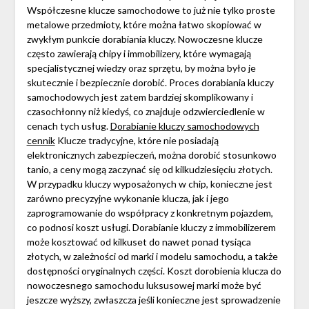
Współczesne klucze samochodowe to już nie tylko proste
metalowe przedmioty, które można łatwo skopiować w
zwykłym punkcie dorabiania kluczy. Nowoczesne klucze
często zawierają chipy i immobilizery, które wymagają
specjalistycznej wiedzy oraz sprzętu, by można było je
skutecznie i bezpiecznie dorobić. Proces dorabiania kluczy
samochodowych jest zatem bardziej skomplikowany i
czasochłonny niż kiedyś, co znajduje odzwierciedlenie w
cenach tych usług.
Dorabianie kluczy samochodowych
cennik
Klucze tradycyjne, które nie posiadają
elektronicznych zabezpieczeń, można dorobić stosunkowo
tanio, a ceny mogą zaczynać się od kilkudziesięciu złotych.
W przypadku kluczy wyposażonych w chip, konieczne jest
zarówno precyzyjne wykonanie klucza, jak i jego
zaprogramowanie do współpracy z konkretnym pojazdem,
co podnosi koszt usługi. Dorabianie kluczy z immobilizerem
może kosztować od kilkuset do nawet ponad tysiąca
złotych, w zależności od marki i modelu samochodu, a także
dostępności oryginalnych części. Koszt dorobienia klucza do
nowoczesnego samochodu luksusowej marki może być
jeszcze wyższy, zwłaszcza jeśli konieczne jest sprowadzenie