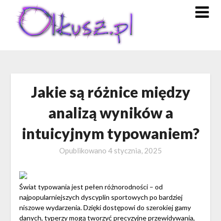
Skip
to
content
Jakie są różnice między
analizą wyników a
intuicyjnym typowaniem?
Opublikowano
4 stycznia, 2025
Świat typowania jest pełen różnorodności – od
najpopularniejszych dyscyplin sportowych po bardziej
niszowe wydarzenia. Dzięki dostępowi do szerokiej gamy
danych, typerzy mogą tworzyć precyzyjne przewidywania,