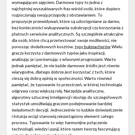
wymagającym zajęciem. Darmowe typy to jedna z
najchętniej wyszukiwanych fraz wśród osób, które dopiero
rozpoczynają swoją przygodę z obstawianiem. To
propozycje przewidywań, które są udostępniane za darmo,
bez konieczności wykupywania subskrypcji czy korzystania z
płatnych serwisów analitycznych. Są szczególnie atrakcyjne
dla osób, które chcą przetestować swoje możliwości, nie
ponosząc dodatkowych kosztów.
typy bukmacherów
Wielu
graczy korzysta z darmowych typów jako inspiracji,
analizując je i porównując z własnymi prognozami. Warto
jednak pamiętać, że nie każde darmowe źródło jest równie
wiarygodne, dlatego dobrze jest korzystać z tych, które
cieszą się dobrą opinią w społeczności. Warto również
pamiętać, że typowanie to przestrzeń, w której technologia
odgrywa coraz większą rolę. Narzędzia analityczne,
algorytmy sztucznej inteligencji i dostęp do szczegółowych
statystyk umożliwiają graczom podejmowanie bardziej
świadomych decyzji. Jednocześnie to ludzkie doświadczenie
i intuicja wciąż stanowią niezastąpiony element całego
procesu. Typowanie to więc harmonijne połączenie
technologii, wiedzy i pasji, które razem tworzą fascynującą