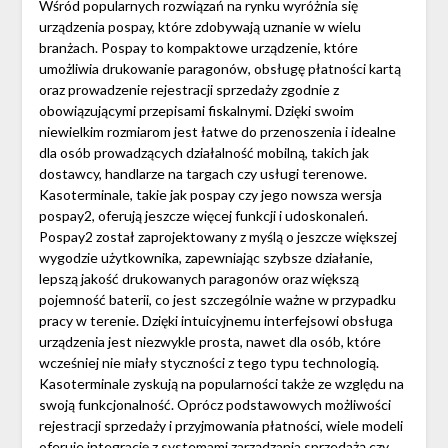
Wśród popularnych rozwiązań na rynku wyróżnia się
urządzenia pospay, które zdobywają uznanie w wielu
branżach. Pospay to kompaktowe urządzenie, które
umożliwia drukowanie paragonów, obsługę płatności kartą
oraz prowadzenie rejestracji sprzedaży zgodnie z
obowiązującymi przepisami fiskalnymi. Dzięki swoim
niewielkim rozmiarom jest łatwe do przenoszenia i idealne
dla osób prowadzących działalność mobilną, takich jak
dostawcy, handlarze na targach czy usługi terenowe.
Kasoterminale, takie jak pospay czy jego nowsza wersja
pospay2, oferują jeszcze więcej funkcji i udoskonaleń.
Pospay2 został zaprojektowany z myślą o jeszcze większej
wygodzie użytkownika, zapewniając szybsze działanie,
lepszą jakość drukowanych paragonów oraz większą
pojemność baterii, co jest szczególnie ważne w przypadku
pracy w terenie. Dzięki intuicyjnemu interfejsowi obsługa
urządzenia jest niezwykle prosta, nawet dla osób, które
wcześniej nie miały styczności z tego typu technologią.
Kasoterminale zyskują na popularności także ze względu na
swoją funkcjonalność. Oprócz podstawowych możliwości
rejestracji sprzedaży i przyjmowania płatności, wiele modeli
oferuje integrację z systemami zarządzania sprzedażą czy