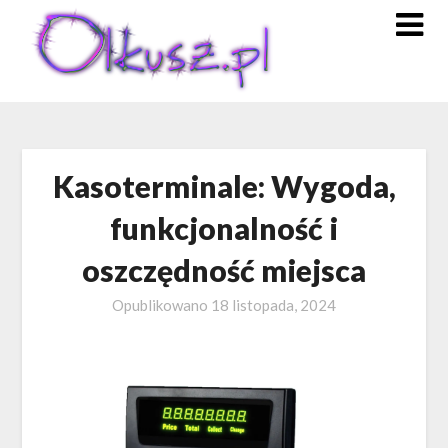
Skip
to
content
Kasoterminale: Wygoda,
funkcjonalność i
oszczędność miejsca
Opublikowano
18 listopada, 2024